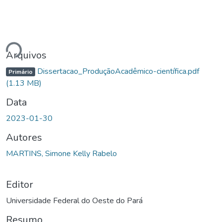
rregando...
Arquivos
Dissertacao_ProduçãoAcadêmico-científica.pdf
Primário
(1.13 MB)
Data
2023-01-30
Autores
MARTINS, Simone Kelly Rabelo
Editor
Universidade Federal do Oeste do Pará
Resumo