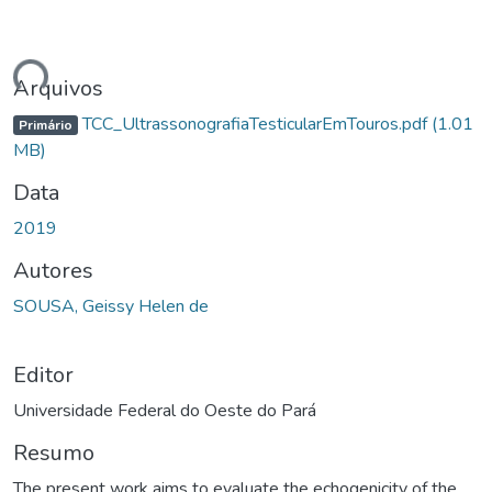
ndo...
Arquivos
TCC_UltrassonografiaTesticularEmTouros.pdf
(1.01
Primário
MB)
Data
2019
Autores
SOUSA, Geissy Helen de
Editor
Universidade Federal do Oeste do Pará
Resumo
The present work aims to evaluate the echogenicity of the