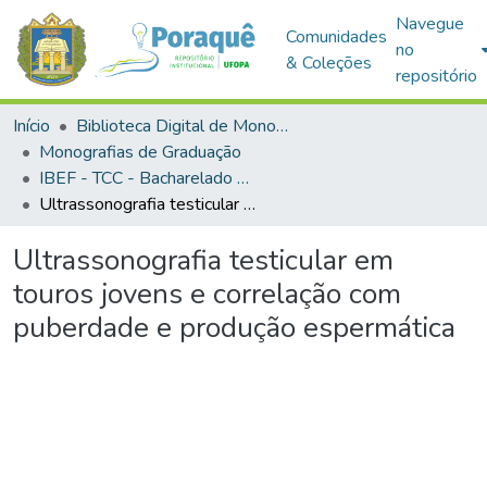
Navegue
Comunidades
no
& Coleções
repositório
Início
Biblioteca Digital de Monografias (BDM)
Monografias de Graduação
IBEF - TCC - Bacharelado em Zootecnia
Ultrassonografia testicular em touros jovens e correlação com puberdade e produção espermática
Ultrassonografia testicular em
touros jovens e correlação com
puberdade e produção espermática