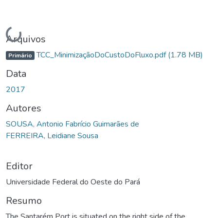
Carregando...
Arquivos
TCC_MinimizaçãoDoCustoDoFluxo.pdf
(1.78 MB)
Primário
Data
2017
Autores
SOUSA, Antonio Fabrício Guimarães de
FERREIRA, Leidiane Sousa
Editor
Universidade Federal do Oeste do Pará
Resumo
The Santarém Port is situated on the right side of the