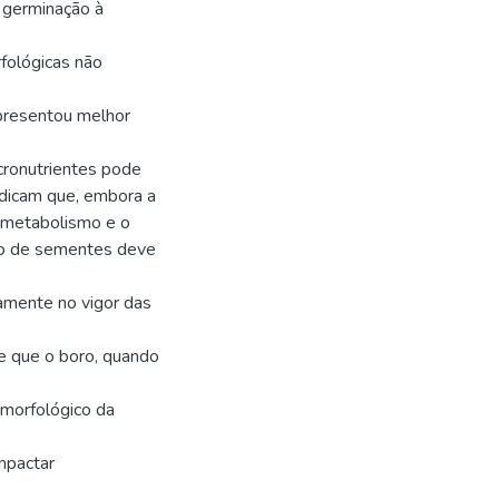
 germinação à
fológicas não
apresentou melhor
icronutrientes pode
dicam que, embora a
o metabolismo e o
nto de sementes deve
amente no vigor das
se que o boro, quando
morfológico da
mpactar