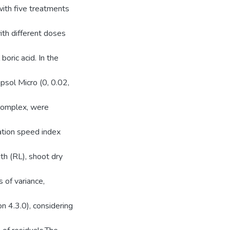
with five treatments
ith different doses
boric acid. In the
ipsol Micro (0, 0.02,
 complex, were
nation speed index
th (RL), shoot dry
 of variance,
on 4.3.0), considering