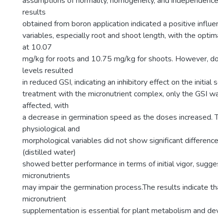
assumptions of normality, homogeneity, and independence 
results
obtained from boron application indicated a positive influ
variables, especially root and shoot length, with the opt
at 10.07
mg/kg for roots and 10.75 mg/kg for shoots. However, d
levels resulted
in reduced GSI, indicating an inhibitory effect on the initial 
treatment with the micronutrient complex, only the GSI was
affected, with
a decrease in germination speed as the doses increased. 
physiological and
morphological variables did not show significant difference
(distilled water)
showed better performance in terms of initial vigor, sugge
micronutrients
may impair the germination process.The results indicate th
micronutrient
supplementation is essential for plant metabolism and de