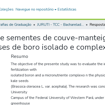
Coleções
Navegue no repositório
Estatísticas
afias de Graduação
JURUTI - TCC - Bacharelado em Agronomia
de sementes de couve-manteig
oses de boro isolado e comple
Resumo
The objective of the presente study was to evaluate the i
fertilization with
isolated boron and a micronutriente complexo n the physiol
kale seeds
(Brassica oleracea L. var. acephala). The research was cond
University
Campus of the Federal University of Western Pará, under 
greenhouse