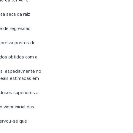
aérea (CPA), o
sa seca da raiz
se de regressão,
s pressupostos de
dos obtidos com a
cas, especialmente no
ideais estimadas em
 doses superiores a
 vigor inicial das
servou-se que