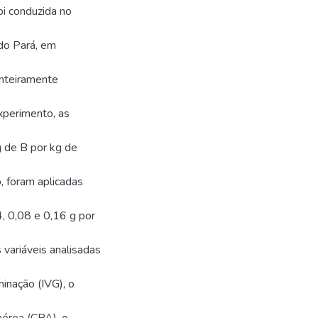
oi conduzida no
 do Pará, em
inteiramente
xperimento, as
g de B por kg de
, foram aplicadas
4, 0,08 e 0,16 g por
variáveis analisadas
minação (IVG), o