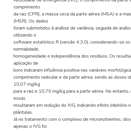
velocidade de emergência (IVE), o comprimento da parte 
comprimento
da raiz (CPR), a massa seca da parte aérea (MSA) e a mas
(MSR). Os dados
foram submetidos à análise de variância, seguida de análi
utilizando o
software estatístico R (versão 4.3.0), considerando-se o
normalidade,
homogeneidade e independência dos resíduos. Os resulta
aplicação de
boro indicaram influência positiva nas variáveis morfológi
comprimento radicular e da parte aérea, sendo as doses 
10,07 mg/kg
para a raiz e 10,75 mg/kg para a parte aérea. No entanto,
essas
resultaram em redução do IVG, indicando efeito inibitório no
plântulas.
Já no tratamento com o complexo de micronutrientes, ob
apenas o IVG foi