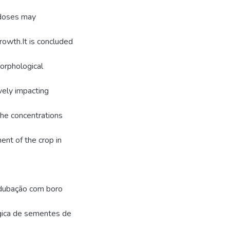
 doses may
growth.It is concluded
orphological
vely impacting
the concentrations
ent of the crop in
 adubação com boro
ógica de sementes de