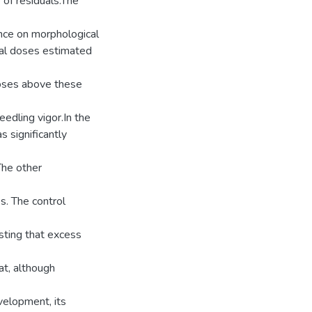
of residuals.The
ence on morphological
imal doses estimated
oses above these
seedling vigor.In the
 significantly
The other
s. The control
sting that excess
at, although
velopment, its