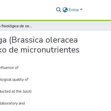
Entrar
Resposta fisiológica de sementes de couve-manteiga (Brassica oleracea l. Var. Acephala) a doses de boro isolado e complexo de micronutrientes
a (Brassica oleracea
xo de micronutrientes
nfluence of
ogical quality of
ucted at the Juruti
laboratory and