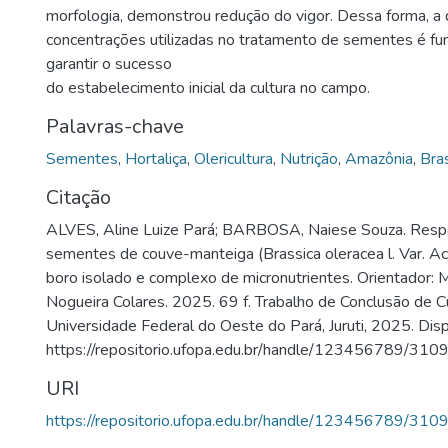
morfologia, demonstrou redução do vigor. Dessa forma, a d
concentrações utilizadas no tratamento de sementes é fu
garantir o sucesso
do estabelecimento inicial da cultura no campo.
Palavras-chave
Sementes
,
Hortaliça
,
Olericultura
,
Nutrição
,
Amazônia
,
Bras
Citação
ALVES, Aline Luize Pará; BARBOSA, Naiese Souza. Respos
sementes de couve-manteiga (Brassica oleracea l. Var. A
boro isolado e complexo de micronutrientes. Orientador: 
Nogueira Colares. 2025. 69 f. Trabalho de Conclusão de C
Universidade Federal do Oeste do Pará, Juruti, 2025. Dis
https://repositorio.ufopa.edu.br/handle/123456789/310
URI
https://repositorio.ufopa.edu.br/handle/123456789/310