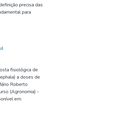
efinição precisa das
ndamental para
il
ta fisiológica de
cephala) a doses de
Mário Roberto
urso (Agronomia) -
ponível em:
9
9