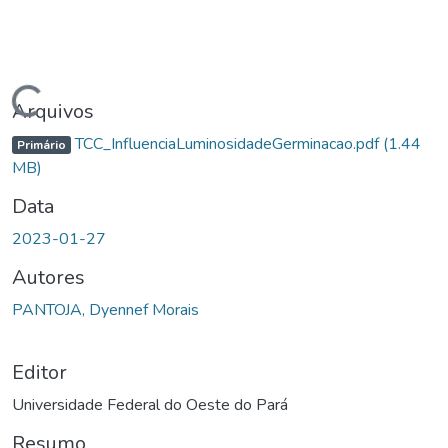
Carregando...
Arquivos
TCC_InfluenciaLuminosidadeGerminacao.pdf
(1.44
Primário
MB)
Data
2023-01-27
Autores
PANTOJA, Dyennef Morais
Editor
Universidade Federal do Oeste do Pará
Resumo