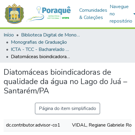
Navegue
Comunidades
no
& Coleções
repositório
Início
Biblioteca Digital de Monografias (BDM)
Monografias de Graduação
ICTA - TCC - Bacharelado em Engenharia Sanitária e Ambiental
Diatomáceas bioindicadoras de qualidade da água no Lago do Juá – Santarém/PA
Diatomáceas bioindicadoras de
qualidade da água no Lago do Juá –
Santarém/PA
Página do item simplificado
dc.contributor.advisor-co1
VIDAL, Regiane Gabriele Roc