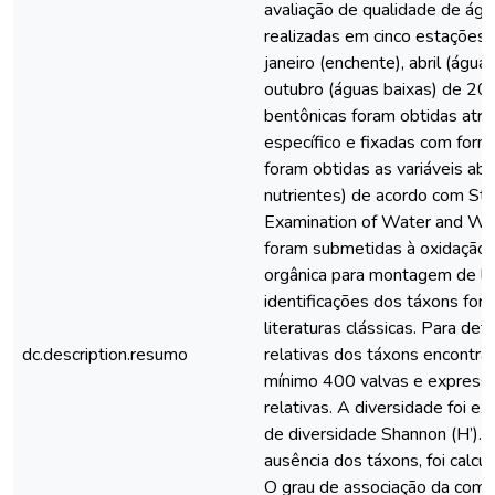
avaliação de qualidade de águ
realizadas em cinco estações
janeiro (enchente), abril (águas
outubro (águas baixas) de 20
bentônicas foram obtidas atra
específico e fixadas com form
foram obtidas as variáveis abiót
nutrientes) de acordo com St
Examination of Water and Wa
foram submetidas à oxidação 
orgânica para montagem de l
identificações dos táxons for
literaturas clássicas. Para de
dc.description.resumo
relativas dos táxons encontra
mínimo 400 valvas e express
relativas. A diversidade foi e
de diversidade Shannon (H’).
ausência dos táxons, foi calcul
O grau de associação da comun