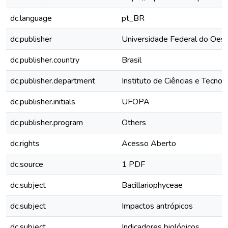
dc.language
pt_BR
dc.publisher
Universidade Federal do Oest
dc.publisher.country
Brasil
dc.publisher.department
Instituto de Ciências e Tecno
dc.publisher.initials
UFOPA
dc.publisher.program
Others
dc.rights
Acesso Aberto
dc.source
1 PDF
dc.subject
Bacillariophyceae
dc.subject
Impactos antrópicos
dc.subject
Indicadores biológicos