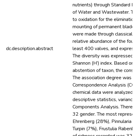
nutrients) through Standard M
of Water and Wastewater. T
to oxidation for the eliminatio
mounting of permanent blades.
were made through classical li
relative abundance of the fou
dc.description.abstract
least 400 valves, and express
The diversity was expressed a
Shannon (H’) index. Based on
abstention of taxon, the consi
The association degree was ve
Correspondence Analysis (CCA
chemical data were analyzed 
descriptive statistics, varianc
Components Analysis. There w
32 gender. The most represen
Ehrenberg (28%), Pinnularia E
Turpin (7%), Frustulia Rabenh