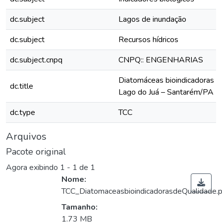
dc.subject
Lagos de inundação
dc.subject
Recursos hídricos
dc.subject.cnpq
CNPQ:: ENGENHARIAS
Diatomáceas bioindicadoras d
dc.title
Lago do Juá – Santarém/PA
dc.type
TCC
Arquivos
Pacote original
Agora exibindo
1 - 1 de 1
Nome:
TCC_DiatomaceasbioindicadorasdeQualidade.p
Tamanho:
1.73 MB