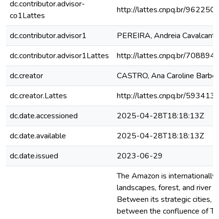
dc.contributor.advisor-
http://lattes.cnpq.br/9622
co1Lattes
dc.contributor.advisor1
PEREIRA, Andreia Cavalcant
dc.contributor.advisor1Lattes
http://lattes.cnpq.br/7088
dc.creator
CASTRO, Ana Caroline Barbo
dc.creator.Lattes
http://lattes.cnpq.br/5934
dc.date.accessioned
2025-04-28T18:18:13Z
dc.date.available
2025-04-28T18:18:13Z
dc.date.issued
2023-06-29
The Amazon is internationally 
landscapes, forest, and river e
Between its strategic cities, 
between the confluence of Ta