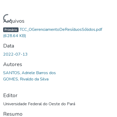
Carregando...
Arquivos
TCC_OGerenciamentoDeResíduosSólidos.pdf
Primário
(628.64 KB)
Data
2022-07-13
Autores
SANTOS, Adriele Barros dos
GOMES, Rivaldo da Silva
Editor
Universidade Federal do Oeste do Pará
Resumo