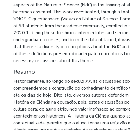
aspects of the Nature of Science (NdC) in the training of 
becomes essential. This work investigated, through a too
VNOS-C questionnaire (Views on Nature of Science, Form
of 69 students from the academic community, enrolled in 
2020.1 , being these freshmen, intermediates and seniors 
undergraduate courses, and from the data obtained, it wa
that there is a diversity of conceptions about the NdC and 
of these definitions presented inadequate conceptions bei
necessary discussions about this theme.
Resumo
Historicamente, ao longo do século XX, as discussões so
compreendemos a construção do conhecimento científico
até os dias de hoje. Dito isto, diversos autores defendem 
História da Ciência na educação, pois, estas discussões p
cultura geral do aluno atribuindo valor intrínseco ao comp
acontecimentos históricos. A História da Ciência quando a
contextualizada, permite que o aluno tenha uma reflexão ma