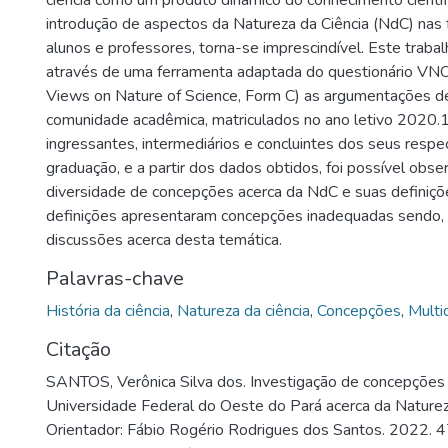
ciência como um produto dinâmico do conhecimento científ
introdução de aspectos da Natureza da Ciência (NdC) nas
alunos e professores, torna-se imprescindível. Este trabal
através de uma ferramenta adaptada do questionário VNO
Views on Nature of Science, Form C) as argumentações d
comunidade acadêmica, matriculados no ano letivo 2020.
ingressantes, intermediários e concluintes dos seus respe
graduação, e a partir dos dados obtidos, foi possível obs
diversidade de concepções acerca da NdC e suas definiçõ
definições apresentaram concepções inadequadas sendo, 
discussões acerca desta temática.
Palavras-chave
História da ciência
,
Natureza da ciência
,
Concepções
,
Multid
Citação
SANTOS, Verônica Silva dos. Investigação de concepções
Universidade Federal do Oeste do Pará acerca da Natureza
Orientador: Fábio Rogério Rodrigues dos Santos. 2022. 47