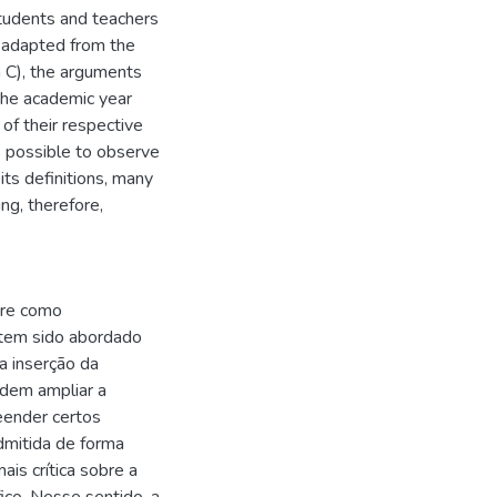
students and teachers
l adapted from the
 C), the arguments
the academic year
of their respective
s possible to observe
its definitions, many
ng, therefore,
bre como
 tem sido abordado
a inserção da
odem ampliar a
reender certos
dmitida de forma
is crítica sobre a