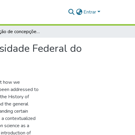
Entrar
Investigação de concepções de discentes da Universidade Federal do Oeste do Pará acerca da Natureza da Ciência
sidade Federal do
out how we
 been addressed to
 the History of
nd the general
tanding certain
n a contextualized
on science as a
 introduction of