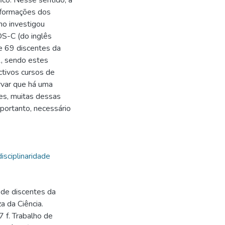
ico. Nesse sentido, a
 formações dos
ho investigou
S-C (do inglês
e 69 discentes da
1, sendo estes
ctivos cursos de
ervar que há uma
es, muitas dessas
portanto, necessário
isciplinaridade
 de discentes da
 da Ciência.
 f. Trabalho de