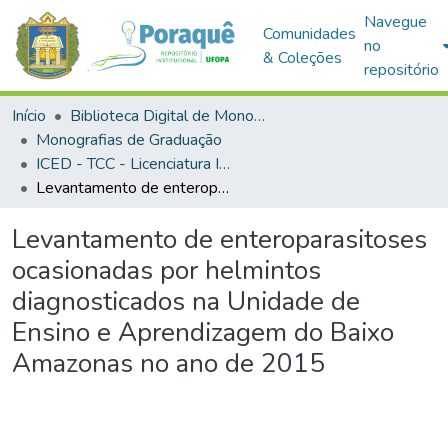
Navegue
Comunidades
no
& Coleções
repositório
Início
Biblioteca Digital de Monografias (BDM)
Monografias de Graduação
ICED - TCC - Licenciatura Integrada - Biologia e Química
Levantamento de enteroparasitoses ocasionadas por helmintos diagnosticados na Unidade de Ensino e Aprendizagem do Baixo Amazonas no ano de 2015
Levantamento de enteroparasitoses
ocasionadas por helmintos
diagnosticados na Unidade de
Ensino e Aprendizagem do Baixo
Amazonas no ano de 2015