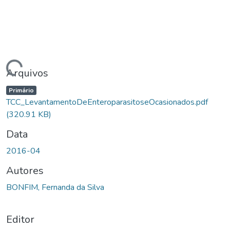
egando...
Arquivos
Primário
TCC_LevantamentoDeEnteroparasitoseOcasionados.pdf
(320.91 KB)
Data
2016-04
Autores
BONFIM, Fernanda da Silva
Editor