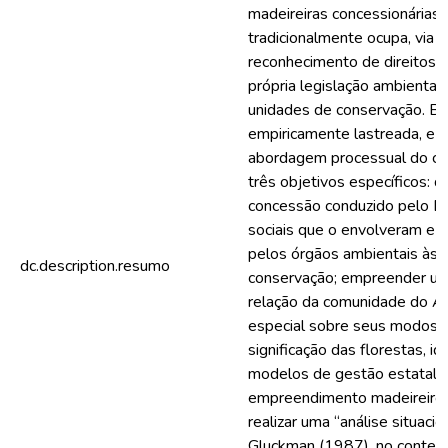
madeireiras concessionárias 
tradicionalmente ocupa, via 
reconhecimento de direitos te
própria legislação ambiental
unidades de conservação. B
empiricamente lastreada, e
abordagem processual do con
três objetivos específicos: 
concessão conduzido pelo Es
sociais que o envolveram e 
pelos órgãos ambientais às 
dc.description.resumo
conservação; empreender uma
relação da comunidade do Aca
especial sobre seus modos 
significação das florestas, i
modelos de gestão estatal d
empreendimento madeireiro c
realizar uma “análise situaci
Gluckman (1987), no contex