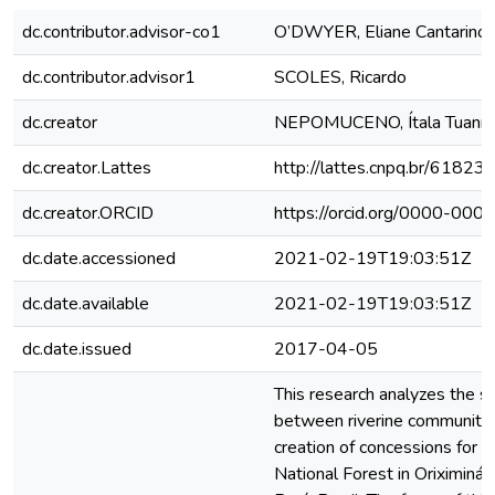
dc.contributor.advisor-co1
O’DWYER, Eliane Cantarino
dc.contributor.advisor1
SCOLES, Ricardo
dc.creator
NEPOMUCENO, Ítala Tuanny
dc.creator.Lattes
http://lattes.cnpq.br/618
dc.creator.ORCID
https://orcid.org/0000-00
dc.date.accessioned
2021-02-19T19:03:51Z
dc.date.available
2021-02-19T19:03:51Z
dc.date.issued
2017-04-05
This research analyzes the s
between riverine communities
creation of concessions for l
National Forest in Oriximiná,