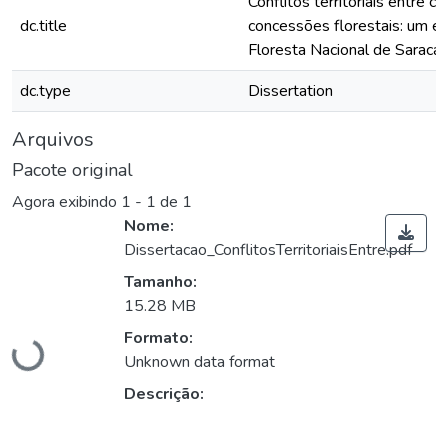
Conflitos territoriais entre c
dc.title
concessões florestais: um es
Floresta Nacional de Saracá-
dc.type
Dissertation
Arquivos
Pacote original
Agora exibindo
1 - 1 de 1
Nome:
Dissertacao_ConflitosTerritoriaisEntre.pdf
Tamanho:
15.28 MB
Formato:
Carregando...
Unknown data format
Descrição: