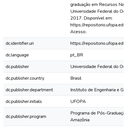
graduação em Recursos Natu
Universidade Federal do Oes
2017. Disponível em:
https://repositorio.ufopa.e
Acesso:.
dc.identifier.uri
https://repositorio.ufopa.
dc.language
pt_BR
dc.publisher
Universidade Federal do Oe
dc.publisher.country
Brasil
dc.publisher.department
Instituto de Engenharia e Ge
dc.publisher.initials
UFOPA
Programa de Pós-Graduação
dc.publisher.program
Amazônia