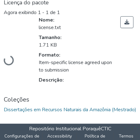
Licença do pacote
Agora exibindo
1 - 1 de 1
Nome:
license.txt
Tamanho:
1.71 KB
Formato:
Carregando...
Item-specific license agreed upon
to submission
Descrição:
Coleções
Dissertações em Recursos Naturais da Amazônia (Mestrado)
Repositório Institucional Poraquê
CTIC
Configurações de
Accessibility
Política de
Termos