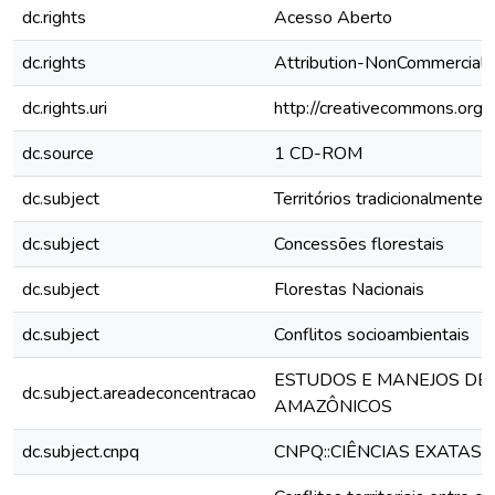
dc.rights
Acesso Aberto
dc.rights
Attribution-NonCommercial-
dc.rights.uri
http://creativecommons.org/l
dc.source
1 CD-ROM
dc.subject
Territórios tradicionalmente
dc.subject
Concessões florestais
dc.subject
Florestas Nacionais
dc.subject
Conflitos socioambientais
ESTUDOS E MANEJOS DE
dc.subject.areadeconcentracao
AMAZÔNICOS
dc.subject.cnpq
CNPQ::CIÊNCIAS EXATAS 