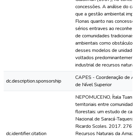
concessões. A análise do cas
que a gestão ambiental impl
Flonas quanto nas concessõe
sérios entraves ao reconhecim
de comunidades tradicionais
ambientais como obstáculos 
desses modelos de unidade 
voltados predominantemente
industrial de recursos naturai
CAPES - Coordenação de Ap
dc.description.sponsorship
de Nível Superior
NEPOMUCENO, Ítala Tuanny 
territoriais entre comunidade
florestais: um estudo de caso
Nacional de Saracá-Taquera, O
Ricardo Scoles. 2017. 276 f
dc.identifier.citation
Recursos Naturais da Amazô