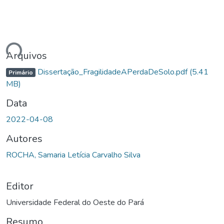
gando...
Arquivos
Dissertação_FragilidadeAPerdaDeSolo.pdf
(5.41
Primário
MB)
Data
2022-04-08
Autores
ROCHA, Samaria Letícia Carvalho Silva
Editor
Universidade Federal do Oeste do Pará
Resumo