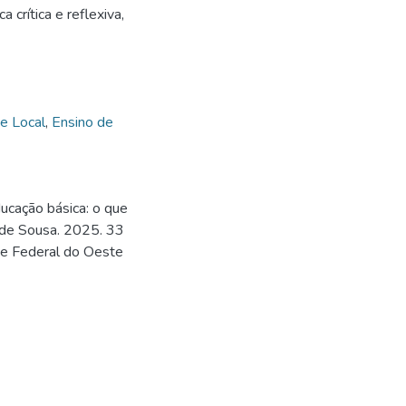
a crítica e reflexiva,
 e Local
,
Ensino de
ucação básica: o que
 de Sousa. 2025. 33
ade Federal do Oeste
1
1