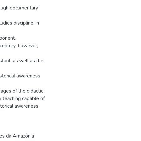
rough documentary
dies discipline, in
mponent.
century; however,
tant, as well as the
historical awareness
ages of the didactic
y teaching capable of
istorical awareness,
ões da Amazônia