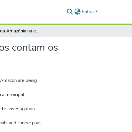
Entrar
Histórias da Amazônia na educação básica: o que nos contam os conteúdos?
nos contam os
e Amazon are being
 a municipal
this investigation
ials and course plan