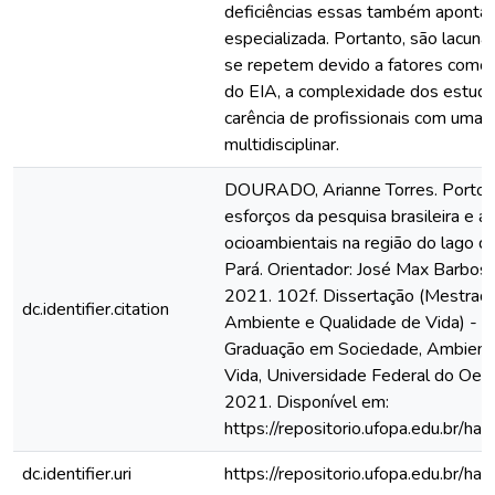
deficiências essas também apontada
especializada. Portanto, são lacuna
se repetem devido a fatores como 
do EIA, a complexidade dos estudo
carência de profissionais com uma 
multidisciplinar.
DOURADO, Arianne Torres. Portos
esforços da pesquisa brasileira e a
ocioambientais na região do lago 
Pará. Orientador: José Max Barbosa 
2021. 102f. Dissertação (Mestrad
dc.identifier.citation
Ambiente e Qualidade de Vida) - 
Graduação em Sociedade, Ambient
Vida, Universidade Federal do Oes
2021. Disponível em:
https://repositorio.ufopa.edu.br/
dc.identifier.uri
https://repositorio.ufopa.edu.br/