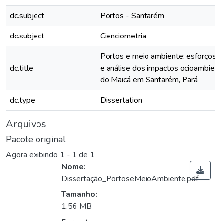
dc.subject
Portos - Santarém
dc.subject
Cienciometria
Portos e meio ambiente: esforços d
dc.title
e análise dos impactos ocioambient
do Maicá em Santarém, Pará
dc.type
Dissertation
Arquivos
Pacote original
Agora exibindo
1 - 1 de 1
Nome:
Dissertação_PortoseMeioAmbiente.pdf
Tamanho:
1.56 MB
Carregando...