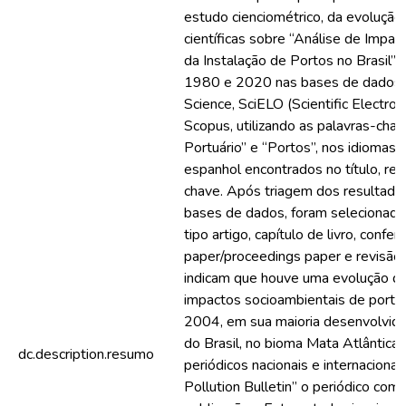
estudo cienciométrico, da evoluçã
científicas sobre “Análise de Impa
da Instalação de Portos no Brasil” 
1980 e 2020 nas bases de dados 
Science, SciELO (Scientific Electroni
Scopus, utilizando as palavras-chav
Portuário” e “Portos”, nos idiomas 
espanhol encontrados no título, re
chave. Após triagem dos resultado
bases de dados, foram selecionada
tipo artigo, capítulo de livro, confer
paper/proceedings paper e revisão.
indicam que houve uma evolução da
impactos socioambientais de portos 
2004, em sua maioria desenvolvidos
do Brasil, no bioma Mata Atlântica
dc.description.resumo
periódicos nacionais e internacionai
Pollution Bulletin” o periódico co