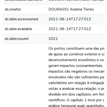
dc.creator
DOURADO, Arianne Torres
dc.date.accessioned
2021-06-14T17:27:01Z
dc.date.available
2021-06-14T17:27:01Z
dc.date.issued
2021
Os portos constituem uma das princi
de apoio ao comércio exterior e sã
desenvolvimento econômico e socia
geram impactos socioambientais, 
impactos são negativos os mecani
envolvidos não são suficientes par
satisfatório em relação à mitigaç
vistas a analisar essa relação, o pr
dividido em dois capítulos, em form
científicos. O capítulo 1 teve por ob
análise temporal quali-quantitativa