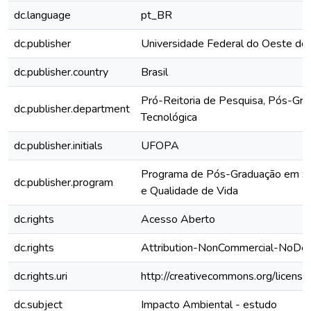
dc.language
pt_BR
dc.publisher
Universidade Federal do Oeste do
dc.publisher.country
Brasil
Pró-Reitoria de Pesquisa, Pós-Gra
dc.publisher.department
Tecnológica
dc.publisher.initials
UFOPA
Programa de Pós-Graduação em S
dc.publisher.program
e Qualidade de Vida
dc.rights
Acesso Aberto
dc.rights
Attribution-NonCommercial-NoDeri
dc.rights.uri
http://creativecommons.org/license
dc.subject
Impacto Ambiental - estudo