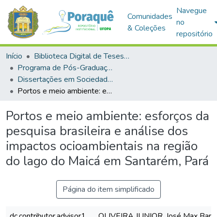
Navegue
Comunidades
no
& Coleções
repositório
Início
Biblioteca Digital de Teses e Dissertações (BDTD)
Programa de Pós-Graduação em Sociedade, Ambiente e Qualidade de Vida (PPGSAQ)
Dissertações em Sociedade, Ambiente e Qualidade de Vida (Mestrado)
Portos e meio ambiente: esforços da pesquisa brasileira e análise dos impactos ocioambientais na região do lago do Maicá em Santarém, Pará
Portos e meio ambiente: esforços da
pesquisa brasileira e análise dos
impactos ocioambientais na região
do lago do Maicá em Santarém, Pará
Página do item simplificado
dc.contributor.advisor1
OLIVEIRA JUNIOR, José Max Barb