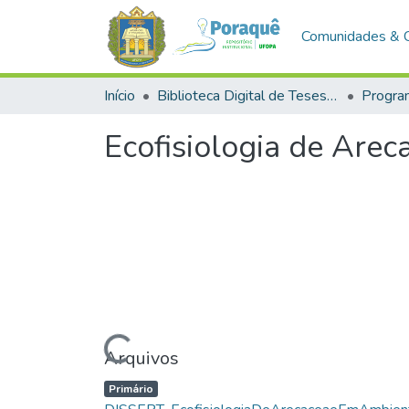
Comunidades & 
Início
Biblioteca Digital de Teses e Dissertações (BDTD)
Ecofisiologia de Are
Carregando...
Arquivos
Primário