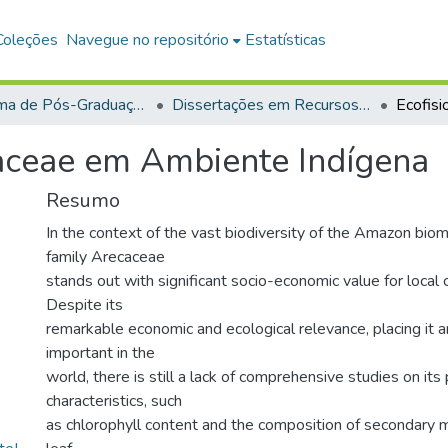
Coleções
Navegue no repositório
Estatísticas
Programa de Pós-Graduação em Recursos Naturais da Amazônia (PPGRNA)
Dissertações em Recursos Naturais da Amazônia (Mestrado)
caceae em Ambiente Indígena
Resumo
In the context of the vast biodiversity of the Amazon biom
family Arecaceae
stands out with significant socio-economic value for local
Despite its
remarkable economic and ecological relevance, placing it
important in the
world, there is still a lack of comprehensive studies on its
characteristics, such
as chlorophyll content and the composition of secondary m