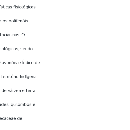
ticas fisiológicas,
 os polifenóis
tocianinas. O
siológicos, sendo
Flavonóis e Índice de
Território Indígena
 de várzea e terra
ades, quilombos e
recaceae de