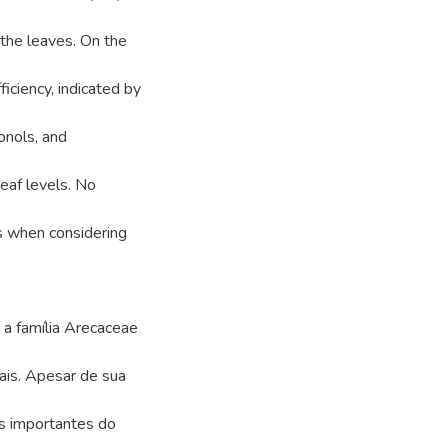
 the leaves. On the
ciency, indicated by
onols, and
eaf levels. No
s when considering
a família Arecaceae
ais. Apesar de sua
is importantes do