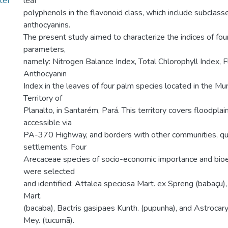
teI
leaf
polyphenols in the flavonoid class, which include subclass
anthocyanins.
The present study aimed to characterize the indices of fou
parameters,
namely: Nitrogen Balance Index, Total Chlorophyll Index, F
Anthocyanin
Index in the leaves of four palm species located in the M
Territory of
Planalto, in Santarém, Pará. This territory covers floodplai
accessible via
PA-370 Highway, and borders with other communities, qu
settlements. Four
Arecaceae species of socio-economic importance and bio
were selected
and identified: Attalea speciosa Mart. ex Spreng (babaçu
Mart.
(bacaba), Bactris gasipaes Kunth. (pupunha), and Astroca
Mey. (tucumã).