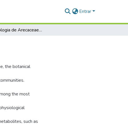
Entrar
Ecofisiologia de Arecaceae em Ambiente Indígena
e, the botanical
 communities.
 among the most
 physiological
etabolites, such as