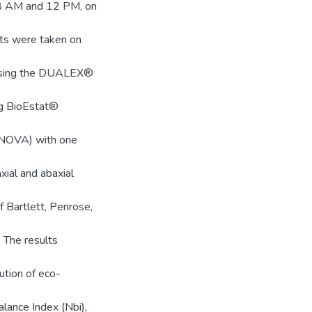
8 AM and 12 PM, on
nts were taken on
s, using the DUALEX®
ng BioEstat®
(ANOVA) with one
xial and abaxial
of Bartlett, Penrose,
. The results
tution of eco-
lance Index (Nbi),