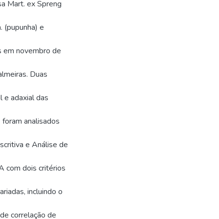
sa Mart. ex Spreng
. (pupunha) e
as em novembro de
almeiras. Duas
l e adaxial das
foram analisados
critiva e Análise de
 com dois critérios
ariadas, incluindo o
 de correlação de