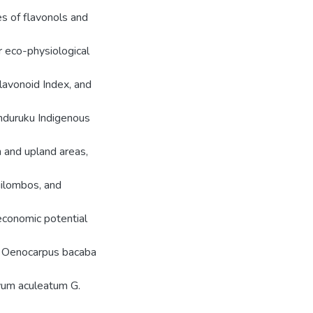
es of flavonols and
r eco-physiological
lavonoid Index, and
unduruku Indigenous
n and upland areas,
ilombos, and
economic potential
), Oenocarpus bacaba
ryum aculeatum G.