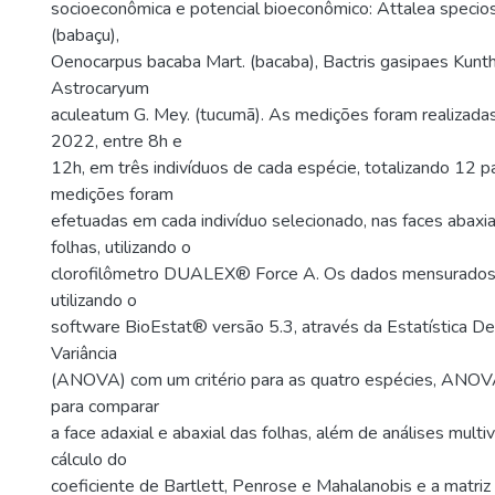
socioeconômica e potencial bioeconômico: Attalea specio
(babaçu),
Oenocarpus bacaba Mart. (bacaba), Bactris gasipaes Kunth
Astrocaryum
aculeatum G. Mey. (tucumã). As medições foram realizad
2022, entre 8h e
12h, em três indivíduos de cada espécie, totalizando 12 p
medições foram
efetuadas em cada indivíduo selecionado, nas faces abaxia
folhas, utilizando o
clorofilômetro DUALEX® Force A. Os dados mensurados 
utilizando o
software BioEstat® versão 5.3, através da Estatística Des
Variância
(ANOVA) com um critério para as quatro espécies, ANOVA
para comparar
a face adaxial e abaxial das folhas, além de análises multiv
cálculo do
coeficiente de Bartlett, Penrose e Mahalanobis e a matriz