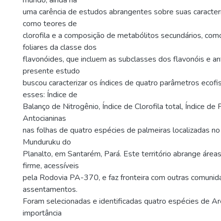
mundo, ainda há
uma carência de estudos abrangentes sobre suas caracterís
como teores de
clorofila e a composição de metabólitos secundários, como
foliares da classe dos
flavonóides, que incluem as subclasses dos flavonóis e an
presente estudo
buscou caracterizar os índices de quatro parâmetros ecofi
esses: Índice de
Balanço de Nitrogênio, Índice de Clorofila total, Índice de 
Antocianinas
nas folhas de quatro espécies de palmeiras localizadas no 
Munduruku do
Planalto, em Santarém, Pará. Este território abrange áreas
firme, acessíveis
pela Rodovia PA-370, e faz fronteira com outras comunid
assentamentos.
Foram selecionadas e identificadas quatro espécies de A
importância