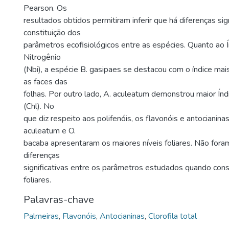
Pearson. Os
resultados obtidos permitiram inferir que há diferenças sign
constituição dos
parâmetros ecofisiológicos entre as espécies. Quanto ao 
Nitrogênio
(Nbi), a espécie B. gasipaes se destacou com o índice m
as faces das
folhas. Por outro lado, A. aculeatum demonstrou maior Índi
(Chl). No
que diz respeito aos polifenóis, os flavonóis e antocianina
aculeatum e O.
bacaba apresentaram os maiores níveis foliares. Não for
diferenças
significativas entre os parâmetros estudados quando cons
foliares.
Palavras-chave
Palmeiras
,
Flavonóis
,
Antocianinas
,
Clorofila total