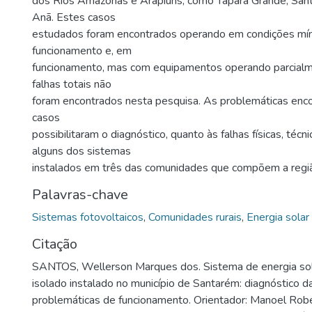
dos Rios Amazonas e Arapiuns, como Tapará Grande, Sant
Anã. Estes casos
estudados foram encontrados operando em condições mí
funcionamento e, em
funcionamento, mas com equipamentos operando parcial
falhas totais não
foram encontrados nesta pesquisa. As problemáticas enc
casos
possibilitaram o diagnóstico, quanto às falhas físicas, téc
alguns dos sistemas
instalados em três das comunidades que compõem a região
Palavras-chave
Sistemas fotovoltaicos
,
Comunidades rurais
,
Energia solar
Citação
SANTOS, Wellerson Marques dos. Sistema de energia sola
isolado instalado no município de Santarém: diagnóstico da
problemáticas de funcionamento. Orientador: Manoel Rob