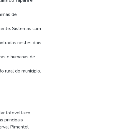
ana do Tapará e
nimas de
mente. Sistemas com
ontradas nestes dois
nicas e humanas de
 rural do município.
r fotovoltaico
s principais
erval Pimentel