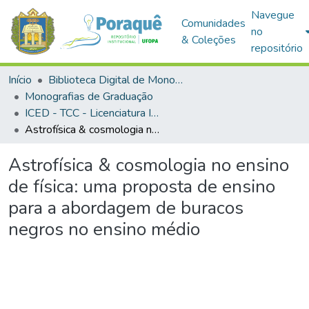
Navegue
Comunidades
no
& Coleções
repositório
Início
Biblioteca Digital de Monografias (BDM)
Monografias de Graduação
ICED - TCC - Licenciatura Integrada em Matemática e Física
Astrofísica & cosmologia no ensino de física: uma proposta de ensino para a abordagem de buracos negros no ensino médio
Astrofísica & cosmologia no ensino
de física: uma proposta de ensino
para a abordagem de buracos
negros no ensino médio