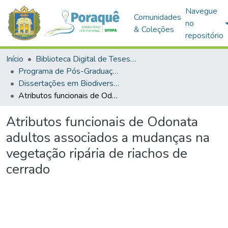
Navegue
Comunidades
no
& Coleções
repositório
Início
Biblioteca Digital de Teses e Dissertações (BDTD)
Programa de Pós-Graduação em Biodiversidade (PPGBEES)
Dissertações em Biodiversidade (Mestrado)
Atributos funcionais de Odonata adultos associados a mudanças na vegetação ripária de riachos de cerrado
Atributos funcionais de Odonata
adultos associados a mudanças na
vegetação ripária de riachos de
cerrado