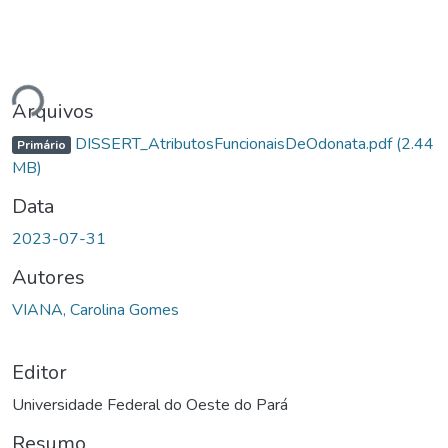
Carregando...
Arquivos
DISSERT_AtributosFuncionaisDeOdonata.pdf
(2.44
Primário
MB)
Data
2023-07-31
Autores
VIANA, Carolina Gomes
Editor
Universidade Federal do Oeste do Pará
Resumo