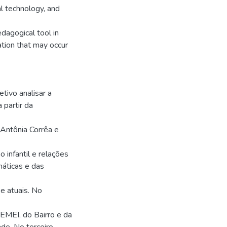
l technology, and
edagogical tool in
ation that may occur
tivo analisar a
 partir da
Antônia Corrêa e
o infantil e relações
máticas e das
e atuais. No
CEMEI, do Bairro e da