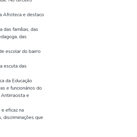
ade. No terceiro
na Afroteca e destaco
a das famílias, das
edagoga, das
e escolar do bairro
da escuta das
ca da Educação
ras e funcionários do
Antirracista e
 e eficaz na
, discriminações que