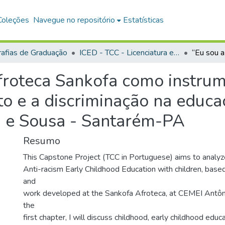
Coleções
Navegue no repositório
Estatísticas
afias de Graduação
ICED - TCC - Licenciatura em Pedagogia
 afroteca Sankofa como instr
to e a discriminação na educaç
a e Sousa - Santarém-PA
Resumo
This Capstone Project (TCC in Portuguese) aims to analyz
Anti-racism Early Childhood Education with children, base
and
work developed at the Sankofa Afroteca, at CEMEI Antôni
the
first chapter, I will discuss childhood, early childhood educa