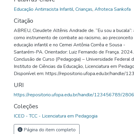
Educação Antirracista Infantil
,
Crianças
,
Afroteca Sankofa
Citação
ABREU, Cleudete Altênis Andrade de. “Eu sou a bucala”: 
como instrumento de combate ao racismo, ao preconceito 
educação infantil e no Cemei Antônia Corrêa e Sousa -
Santarém-PA. Orientador: Luiz Fernando de França. 2024.
Conclusão de Curso (Pedagogia) – Universidade Federal 
Instituto de Ciências da Educação, Licenciatura em Pedag
Disponível em: https://repositorio.ufopa.edu.br/handle
URI
https://repositorio.ufopa.edu.br/handle/123456789/280
Coleções
ICED - TCC - Licenciatura em Pedagogia
Página do item completo