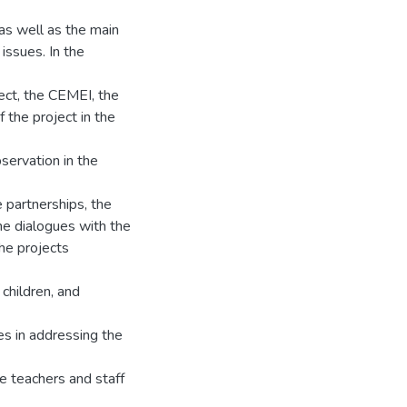
 as well as the main
issues. In the
ject, the CEMEI, the
 the project in the
bservation in the
 partnerships, the
he dialogues with the
he projects
children, and
ges in addressing the
he teachers and staff