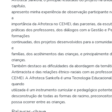
Afroteca Sankofa, o principal resultado do projeto na unid
capítulo,
apresento minha experiência de observação participante 
a
importância da Afroteca no CEMEI, das parcerias, da escut
práticas dos professores, dos diálogos com a Gestão e P
formações
continuadas, dos projetos desenvolvidos para a comunidad
e
famílias, dos acolhimentos das crianças, e principalmente 
crianças.
Também destaco as dificuldades da abordagem da temáti
Antirracista e das relações étnico-raciais com as professo
CEMEI. A Afroteca Sankofa é uma Tecnologia Educacional 
quando
utilizada é um instrumento curricular e pedagógico potente
desconstrução de todas as formas de racimo, preconceitos
possa ocorrer entre as crianças.
Palavras-chave