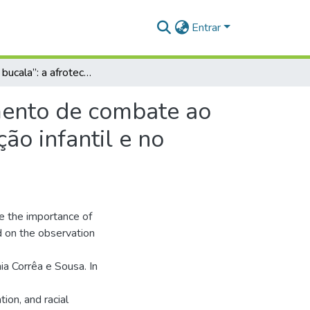
Entrar
“Eu sou a bucala”: a afroteca Sankofa como instrumento de combate ao racismo, ao preconceito e a discriminação na educação infantil e no Cemei Antônia Corrêa e Sousa - Santarém-PA
umento de combate ao
ão infantil e no
e the importance of
d on the observation
a Corrêa e Sousa. In
tion, and racial