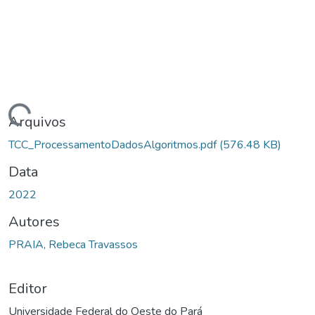
egando...
Arquivos
TCC_ProcessamentoDadosAlgoritmos.pdf
(576.48 KB)
Data
2022
Autores
PRAIA, Rebeca Travassos
Editor
Universidade Federal do Oeste do Pará