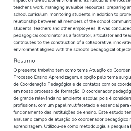
impact on the school environment. Its functions are focuse
teacher's work, managing available resources, preparing 
school curriculum, monitoring students, in addition to pro
relationship between all members of the school community,
students, teachers and other employees. It was concluded 
pedagogical coordinator as a facilitator, articulator and tea
contributes to the construction of a collaborative, innovati
environment aligned with the school's pedagogical objecti
Resumo
O presente trabalho tem como tema Atuação do Coorden
Processo Ensino Aprendizagem, a opção pelo tema surgiu a
de Coordenação Pedagógica e de contatos com os coorde
em nosso processo de formação. O coordenador pedagógic
de grande relevância no ambiente escolar, pois é consid
profissional com um papel multifacetado e essencial para
funcionamento das instituições de ensino. Este estudo tem
analisar o campo de atuação do coordenador pedagógico 
aprendizagem. Utilizou-se como metodologia, a pesquisa b