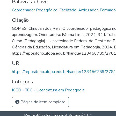
Palavras-chave
Coordenador Pedagógico
,
Facilitado
,
Articulador
,
Formado
Citação
GOMES, Christian dos Reis. O coordenador pedagógico no
aprendizagem. Orientadora: Fátima Lima. 2024. 34 f. Trab
Curso (Pedagogia) – Universidade Federal do Oeste do Par
Ciências da Educação, Licenciatura em Pedagogia, 2024. 
https://repositorio.ufopa.edu.br/handle/123456789/278
URI
https://repositorio.ufopa.edu.br/handle/123456789/278
Coleções
ICED - TCC - Licenciatura em Pedagogia
Página do item completo
Repositório Institucional Poraquê
CTIC