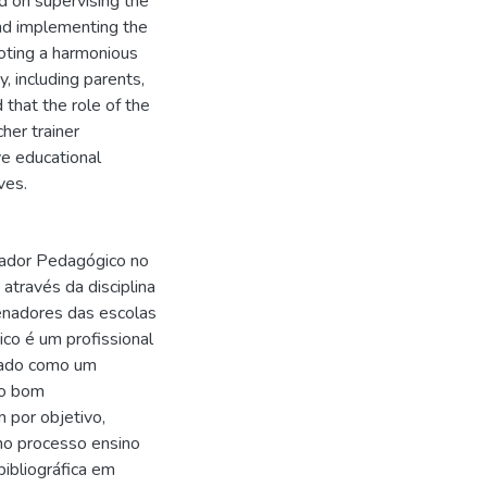
d on supervising the
and implementing the
moting a harmonious
 including parents,
that the role of the
cher trainer
ve educational
ves.
ador Pedagógico no
través da disciplina
nadores das escolas
o é um profissional
erado como um
 o bom
 por objetivo,
no processo ensino
ibliográfica em