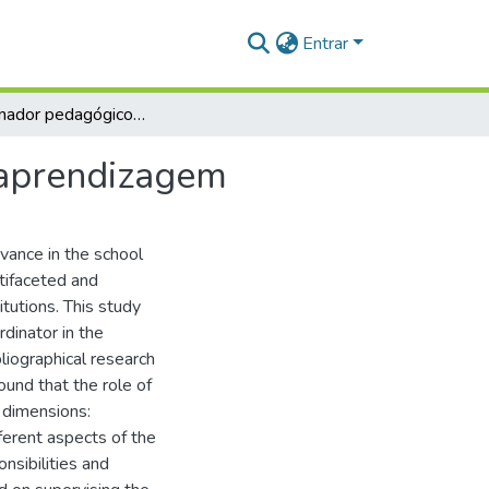
Entrar
O coordenador pedagógico no processo de ensino aprendizagem
 aprendizagem
evance in the school
tifaceted and
itutions. This study
rdinator in the
iographical research
found that the role of
 dimensions:
fferent aspects of the
nsibilities and