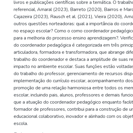
livros e publicações científicas sobre a temática. O traba
referencial, Amaral (2023), Barreto (2020), Bairros e Ma
Cajazeira (2023), Rausch et al. (2021), Vieira (2020), Am
outros questões norteadoras: qual a importância do coor
no espaço escolar? Como o como coordenador pedagógico
para a melhoria do processo ensino aprendizagem?. Verifi
do coordenador pedagógica é categorizada em três princi
articuladora, formadora e transformadora, que abrange di
trabalho do coordenador e destaca a amplitude de suas r
impacto no ambiente escolar. Suas funções estão voltadas
do trabalho do professor, gerenciamento de recursos dispo
implementação do currículo escolar, acompanhamento dos
promoção de uma relação harmoniosa entre todos os me
escolar, incluindo pais, alunos, professores e demais funci
que a atuação do coordenador pedagógico enquanto facilita
formador de professores, contribui para a construção de 
educacional colaborativo, inovador e alinhado com os obj
escola.