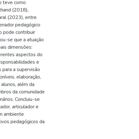
lho teve como
rchand (2018),
aral (2023), entre
denador pedagógico
 pode contribuir
cou-se que a atuação
pais dimensões:
ferentes aspectos do
esponsabilidades e
 para a supervisão
níveis, elaboração,
 alunos, além da
mbros da comunidade
onários. Concluiu-se
dor, articulador e
um ambiente
etivos pedagógicos da