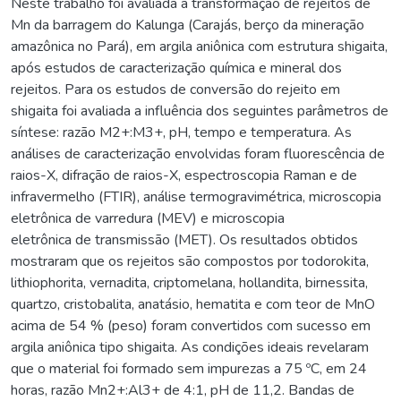
Neste trabalho foi avaliada a transformação de rejeitos de
Mn da barragem do Kalunga (Carajás, berço da mineração
amazônica no Pará), em argila aniônica com estrutura shigaita,
após estudos de caracterização química e mineral dos
rejeitos. Para os estudos de conversão do rejeito em
shigaita foi avaliada a influência dos seguintes parâmetros de
síntese: razão M2+:M3+, pH, tempo e temperatura. As
análises de caracterização envolvidas foram fluorescência de
raios-X, difração de raios-X, espectroscopia Raman e de
infravermelho (FTIR), análise termogravimétrica, microscopia
eletrônica de varredura (MEV) e microscopia
eletrônica de transmissão (MET). Os resultados obtidos
mostraram que os rejeitos são compostos por todorokita,
lithiophorita, vernadita, criptomelana, hollandita, birnessita,
quartzo, cristobalita, anatásio, hematita e com teor de MnO
acima de 54 % (peso) foram convertidos com sucesso em
argila aniônica tipo shigaita. As condições ideais revelaram
que o material foi formado sem impurezas a 75 ºC, em 24
horas, razão Mn2+:Al3+ de 4:1, pH de 11,2. Bandas de