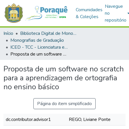
Navegue
Comunidades
no
& Coleções
repositório
Início
Biblioteca Digital de Monografias (BDM)
Monografias de Graduação
ICED - TCC - Licenciatura em Informática Educacional
Proposta de um software no scratch para a aprendizagem de ortografia no ensino básico
Proposta de um software no scratch
para a aprendizagem de ortografia
no ensino básico
Página do item simplificado
dc.contributor.advisor1
REGO, Liviane Ponte