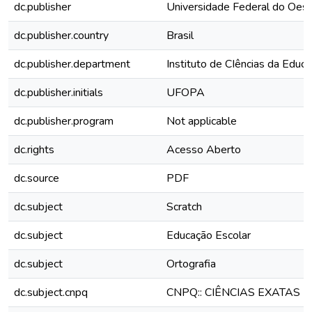
dc.publisher
Universidade Federal do Oest
dc.publisher.country
Brasil
dc.publisher.department
Instituto de CIências da Educ
dc.publisher.initials
UFOPA
dc.publisher.program
Not applicable
dc.rights
Acesso Aberto
dc.source
PDF
dc.subject
Scratch
dc.subject
Educação Escolar
dc.subject
Ortografia
dc.subject.cnpq
CNPQ:: CIÊNCIAS EXATAS 