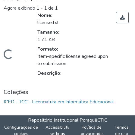
Agora exibindo
1 - 1 de 1
Nome:
license.txt
Tamanho:
1.71 KB
Formato:
Carregando...
Item-specific license agreed upon
to submission
Descrição:
Coleções
ICED - TCC - Licenciatura em Informática Educacional
Repositório Institucional Poraquê
CTIC
Configurações de
Accessibility
Política de
Termos
cookies
settings
privacidade
de uso