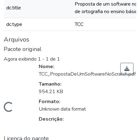
Proposta de um software no s
dc.title
de ortografia no ensino básico
dc.type
TCC
Arquivos
Pacote original
Agora exibindo
1 - 1 de 1
Nome:
TCC_PropostaDeUmSoftwareNoScratch.pdf
Tamanho:
954.21 KB
Formato:
Carregando...
Unknown data format
Descrição:
Licença do pacote