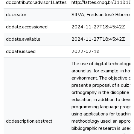
dc.contributor.advisor1Lattes
http://lattes.cnpq.br/3119
dc.creator
SILVA, Fredson José Ribeiro d
dc.date.accessioned
2024-11-27T18:45:42Z
dc.date.available
2024-11-27T18:45:42Z
dc.date.issued
2022-02-18
The use of digital technologies
around us, for example, in hosp
environment. The objective of
present a proposal of a quiz to
orthography in the discipline 
education, in addition to devel
programming language progra
using applications for teaching
dc.description.abstract
methodology used, an approach
bibliographic research is used.