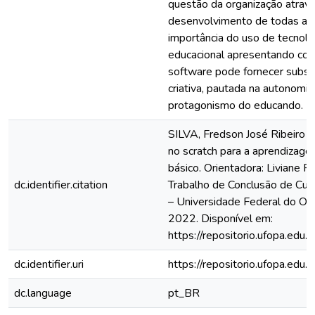
questão da organização atrav
desenvolvimento de todas as
importância do uso de tecnolog
educacional apresentando com
software pode fornecer subsí
criativa, pautada na autonomia
protagonismo do educando.
SILVA, Fredson José Ribeiro 
no scratch para a aprendizage
básico. Orientadora: Liviane 
dc.identifier.citation
Trabalho de Conclusão de Curs
– Universidade Federal do Oe
2022. Disponível em:
https://repositorio.ufopa.ed
dc.identifier.uri
https://repositorio.ufopa.ed
dc.language
pt_BR