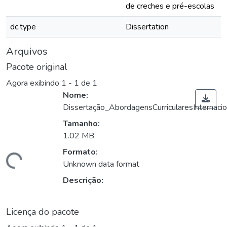
de creches e pré-escolas
dc.type
Dissertation
Arquivos
Pacote original
Agora exibindo
1 - 1 de 1
Nome:
Dissertação_AbordagensCurricularesInternacio
Tamanho:
1.02 MB
ando...
Formato:
Unknown data format
Descrição:
Licença do pacote