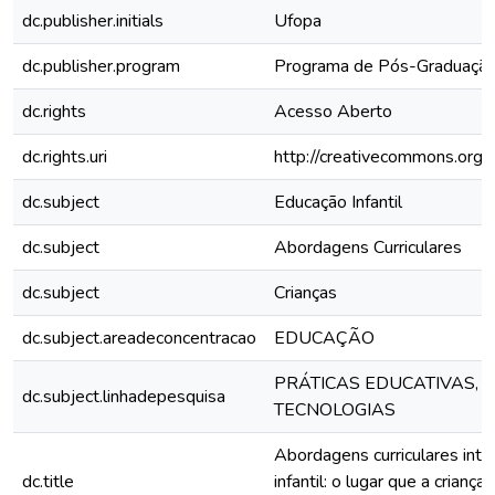
dc.publisher.initials
Ufopa
dc.publisher.program
Programa de Pós-Graduaçã
dc.rights
Acesso Aberto
dc.rights.uri
http://creativecommons.org/l
dc.subject
Educação Infantil
dc.subject
Abordagens Curriculares
dc.subject
Crianças
dc.subject.areadeconcentracao
EDUCAÇÃO
PRÁTICAS EDUCATIVAS, 
dc.subject.linhadepesquisa
TECNOLOGIAS
Abordagens curriculares inte
dc.title
infantil: o lugar que a crianç