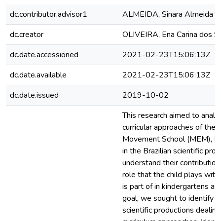
dc.contributor.advisor1
ALMEIDA, Sinara Almeida d
dc.creator
OLIVEIRA, Ena Carina dos S
dc.date.accessioned
2021-02-23T15:06:13Z
dc.date.available
2021-02-23T15:06:13Z
dc.date.issued
2019-10-02
This research aimed to analy
curricular approaches of th
Movement School (MEM), Hi
in the Brazilian scientific pro
understand their contribution
role that the child plays with
is part of in kindergartens an
goal, we sought to identify 
scientific productions dealing