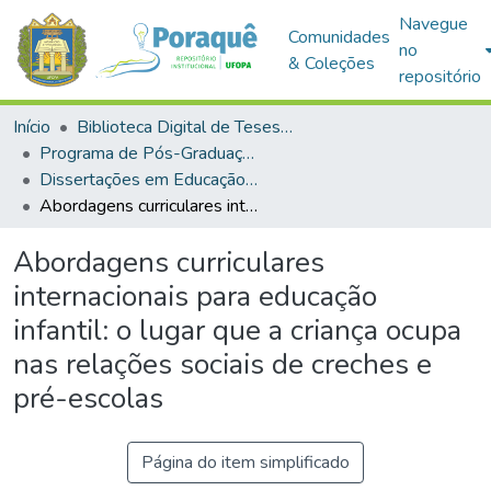
Navegue
Comunidades
no
& Coleções
repositório
Início
Biblioteca Digital de Teses e Dissertações (BDTD)
Programa de Pós-Graduação em Educação (PPGE)
Dissertações em Educação (Mestrado)
Abordagens curriculares internacionais para educação infantil: o lugar que a criança ocupa nas relações sociais de creches e pré-escolas
Abordagens curriculares
internacionais para educação
infantil: o lugar que a criança ocupa
nas relações sociais de creches e
pré-escolas
Página do item simplificado