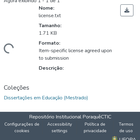
Agora exibindo
1 - 1 de 1
Nome:
license.txt
Tamanho:
1.71 KB
ando...
Formato:
Item-specific license agreed upon
to submission
Descrição:
Coleções
Dissertações em Educação (Mestrado)
Repositório Institucional Poraquê
CTIC
Configurações de
Accessibility
Política de
Termos
cookies
settings
privacidade
de uso
UFOPA