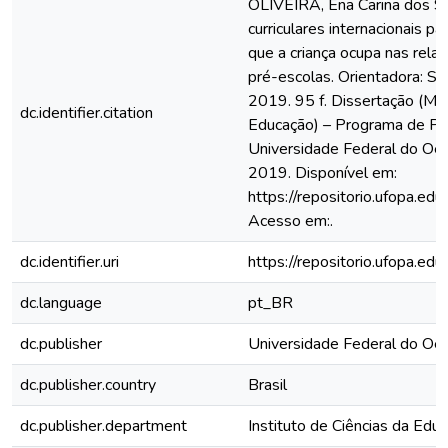
OLIVEIRA, Ena Carina dos S
curriculares internacionais par
que a criança ocupa nas rela
pré-escolas. Orientadora: Si
2019. 95 f. Dissertação (M
dc.identifier.citation
Educação) – Programa de P
Universidade Federal do Oes
2019. Disponível em:
https://repositorio.ufopa.e
Acesso em:.
dc.identifier.uri
https://repositorio.ufopa.
dc.language
pt_BR
dc.publisher
Universidade Federal do Oe
dc.publisher.country
Brasil
dc.publisher.department
Instituto de Ciências da Edu