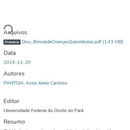
rregando...
Arquivos
Diss_BrincardeCriançasQuilombolas.pdf
(1.43 MB)
Primário
Data
2019-11-29
Autores
PANTOJA, Assis Júnior Cardoso
Editor
Universidade Federal do Oeste do Pará
Resumo