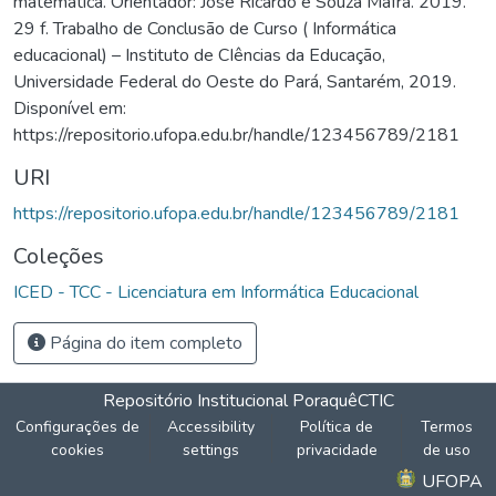
matemática. Orientador: José Ricardo e Souza Mafra. 2019.
29 f. Trabalho de Conclusão de Curso ( Informática
educacional) – Instituto de CIências da Educação,
Universidade Federal do Oeste do Pará, Santarém, 2019.
Disponível em:
https://repositorio.ufopa.edu.br/handle/123456789/2181
URI
https://repositorio.ufopa.edu.br/handle/123456789/2181
Coleções
ICED - TCC - Licenciatura em Informática Educacional
Página do item completo
Repositório Institucional Poraquê
CTIC
Configurações de
Accessibility
Política de
Termos
cookies
settings
privacidade
de uso
UFOPA