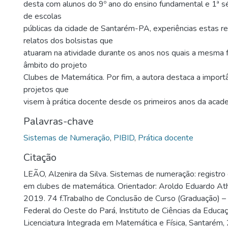
desta com alunos do 9º ano do ensino fundamental e 1ª s
de escolas
públicas da cidade de Santarém-PA, experiências estas re
relatos dos bolsistas que
atuaram na atividade durante os anos nos quais a mesma f
âmbito do projeto
Clubes de Matemática. Por fim, a autora destaca a import
projetos que
visem à prática docente desde os primeiros anos da acad
Palavras-chave
Sistemas de Numeração
,
PIBID
,
Prática docente
Citação
LEÃO, Alzenira da Silva. Sistemas de numeração: registro
em clubes de matemática. Orientador: Aroldo Eduardo Ath
2019. 74 f.Trabalho de Conclusão de Curso (Graduação) –
Federal do Oeste do Pará, Instituto de Ciências da Educa
Licenciatura Integrada em Matemática e Física, Santarém,