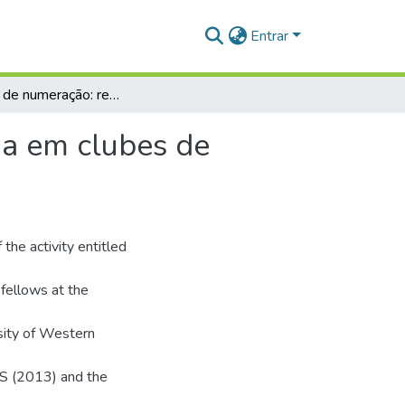
Entrar
Sistemas de numeração: registro de uma experiência em clubes de matemática
ia em clubes de
the activity entitled
fellows at the
sity of Western
S (2013) and the