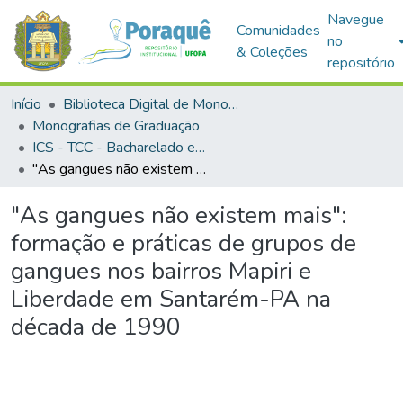
Navegue
Comunidades
no
& Coleções
repositório
Início
Biblioteca Digital de Monografias (BDM)
Monografias de Graduação
ICS - TCC - Bacharelado em Antropologia
"As gangues não existem mais": formação e práticas de grupos de gangues nos bairros Mapiri e Liberdade em Santarém-PA na década de 1990
"As gangues não existem mais":
formação e práticas de grupos de
gangues nos bairros Mapiri e
Liberdade em Santarém-PA na
década de 1990