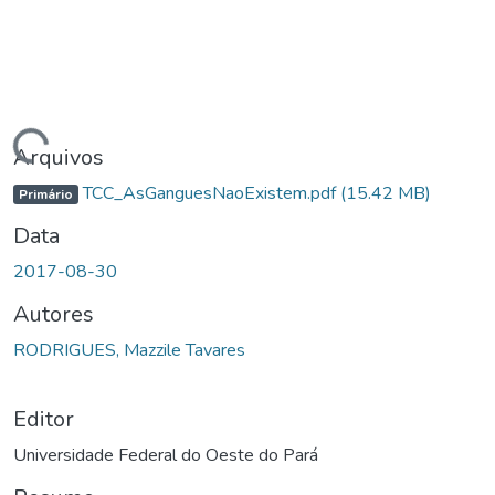
egando...
Arquivos
TCC_AsGanguesNaoExistem.pdf
(15.42 MB)
Primário
Data
2017-08-30
Autores
RODRIGUES, Mazzile Tavares
Editor
Universidade Federal do Oeste do Pará