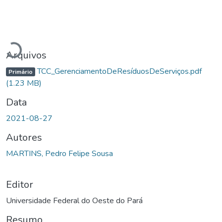
Carregando...
Arquivos
TCC_GerenciamentoDeResíduosDeServiços.pdf
Primário
(1.23 MB)
Data
2021-08-27
Autores
MARTINS, Pedro Felipe Sousa
Editor
Universidade Federal do Oeste do Pará
Resumo