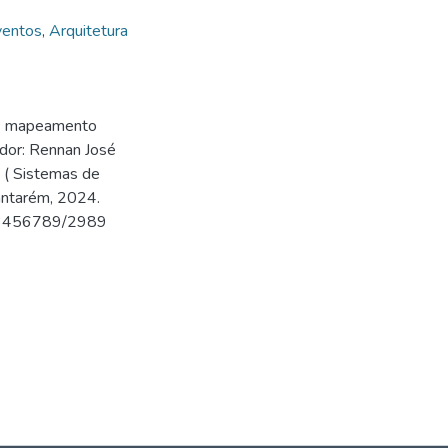
ventos
,
Arquitetura
s: mapeamento
ador: Rennan José
o ( Sistemas de
antarém, 2024.
/123456789/2989
9