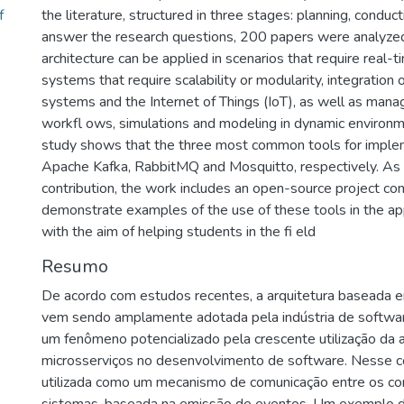
f
the literature, structured in three stages: planning, conduc
answer the research questions, 200 papers were analyzed,
architecture can be applied in scenarios that require real-
systems that require scalability or modularity, integration 
systems and the Internet of Things (IoT), as well as ma
workfl ows, simulations and modeling in dynamic environme
study shows that the three most common tools for impl
Apache Kafka, RabbitMQ and Mosquitto, respectively. As a
contribution, the work includes an open-source project cont
demonstrate examples of the use of these tools in the ap
with the aim of helping students in the fi eld
Resumo
De acordo com estudos recentes, a arquitetura baseada
vem sendo amplamente adotada pela indústria de softwar
um fenômeno potencializado pela crescente utilização da a
microsserviços no desenvolvimento de software. Nesse c
utilizada como um mecanismo de comunicação entre os 