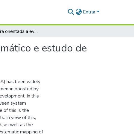
Entrar
Arquitetura orientada a eventos: mapeamento sistemático e estudo de caso de aplicação prática
emático e estudo de
EDA) has been widely
nomenon boosted by
evelopment. In this
tween system
of this is the
. In view of this,
A, as well as the
 systematic mapping of