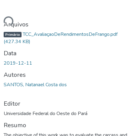
ando...
Arquivos
TCC_AvaliaçaoDeRendimentosDeFrango.pdf
Primário
(427.34 KB)
Data
2019-12-11
Autores
SANTOS, Natanael Costa dos
Editor
Universidade Federal do Oeste do Pará
Resumo
The objective of this work was to evaluate the carcass and