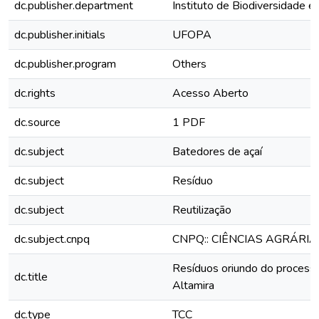
dc.publisher.department
Instituto de Biodiversidade e
dc.publisher.initials
UFOPA
dc.publisher.program
Others
dc.rights
Acesso Aberto
dc.source
1 PDF
dc.subject
Batedores de açaí
dc.subject
Resíduo
dc.subject
Reutilização
dc.subject.cnpq
CNPQ:: CIÊNCIAS AGRÁRIA
Resíduos oriundo do processa
dc.title
Altamira
dc.type
TCC