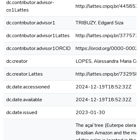
dc.contributor.advisor-
http://lattes.cnpq.br/4458
co1Lattes
dc.contributor.advisor1
TRIBUZY, Edgard Siza
dc.contributor.advisor1Lattes
http://lattes.cnpq.br/3775
dc.contributor.advisor1ORCID
https://orcid.org/0000-00
dc.creator
LOPES, Alessandra Maria Cor
dc.creator.Lattes
http://lattes.cnpq.br/7329
dc.date.accessioned
2024-12-19T18:52:32Z
dc.date.available
2024-12-19T18:52:32Z
dc.date.issued
2023-01-30
The açaí tree (Euterpe olerace
Brazilian Amazon and the main