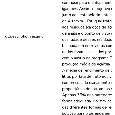
contribuir para o entupimento
igarapés. Assim, o objetivo de
junto aos estabelecimentos d
de Altamira – PA; qual trata
aos resíduos (caroços de aça
de análise o ponto de vista so
dc.description.resumo
quantidade desses resíduos. 
baseada em entrevistas com 
dados foram analisados por me
com o auxílio do programa Exc
produção média de açaí/dia, na
A média de rendimento de po
litros por lata de fruto equiva
comercializado diariamente n
proprietários descartam os r
Apenas 35% dos batedores de
forma adequada. Por fim, conc
das diferentes formas de reu
solução para o gerenciamento