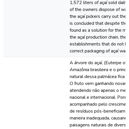
1,572 liters of açaí sold daily 
of the owners dispose of was
the açaí pickers carry out the c
is concluded that despite the 
found as a solution for the m
the açaí production chain, ther
establishments that do not ha
correct packaging of açaí was
A árvore do açaí, (Euterpe ole
Amazônia brasileira e o princi
natural dessa palmácea fica l
O fruto vem ganhando novas f
atendendo não apenas o mer
nacional e internacional. Por
acompanhado pelo cresciment
de resíduos pós-beneficiame
maneira inadequada, causand
paisagens naturais de divers