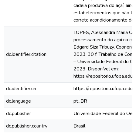
cadeia produtiva do açaí, ain
estabelecimentos que não te
correto acondicionamento dos 
LOPES, Alessandra Maria Cor
processamento do açaí na cid
Edgard Siza Tribuzy. Coorienta
dc.identifier.citation
2023. 30 f. Trabalho de Conc
– Universidade Federal do Oe
2023. Disponível em:
https://repositorio.ufopa.e
dc.identifier.uri
https://repositorio.ufopa.e
dc.language
pt_BR
dc.publisher
Universidade Federal do Oes
dc.publisher.country
Brasil