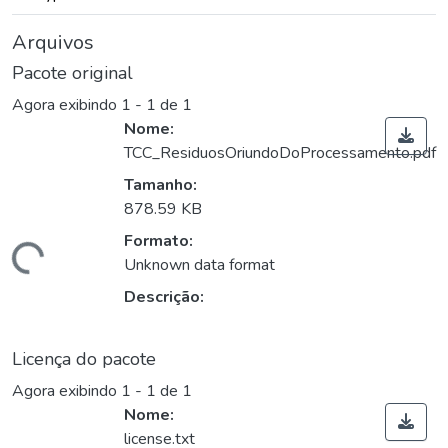
Arquivos
Pacote original
Agora exibindo
1 - 1 de 1
Nome:
TCC_ResiduosOriundoDoProcessamento.pdf
Tamanho:
878.59 KB
Formato:
ndo...
Unknown data format
Descrição:
Licença do pacote
Agora exibindo
1 - 1 de 1
Nome:
license.txt