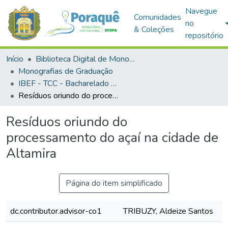
Navegue
Comunidades
no
& Coleções
repositório
Início
Biblioteca Digital de Monografias (BDM)
Monografias de Graduação
IBEF - TCC - Bacharelado em Agronomia
Resíduos oriundo do processamento do açaí na cidade de Altamira
Resíduos oriundo do
processamento do açaí na cidade de
Altamira
Página do item simplificado
dc.contributor.advisor-co1
TRIBUZY, Aldeize Santos