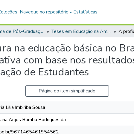
Coleções
Navegue no repositório
Estatísticas
Programa de Pós-Graduação em Educação na Amazônia (PPGEDA)
Teses em Educação na Amazônia (Doutorado)
tura na educação básica no Bra
ativa com base nos resultad
iação de Estudantes
Página do item simplificado
 Lilia Imbiriba Sousa
ria Anjos Romba Rodrigues da
.cnpq.br/9671465461954562