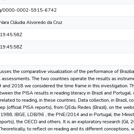
.org/0000-0002-5915-6742
ara Cláudia Alvoredo da Cruz
19:45:58Z
19:45:58Z
cusses the comparative visualization of the performance of Brazil
SA assessments. The two countries operate the results as instrume
nd 2018 we considered the time frame in this investigation. Th
tween the PISA results in reading literacy in Brazil and Portugal,
lated to reading, in these countries. Data collection, in Brazil, c
nep (official PISA reports), from QEdu Redes (Brazil), on the web
f 1988, IBGE, LDB/96 , the PNE/2014 and in Portugal, the Minist
reports), the OECD and others. It is an exploratory research (Gil, 2
eoretically, to reflect on reading and its different conceptions, 