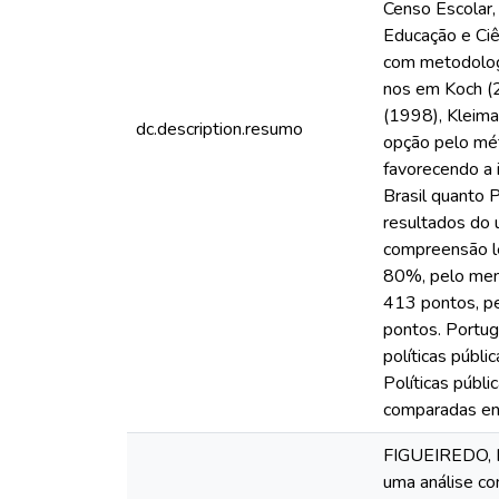
Censo Escolar,
Educação e Ciên
com metodologi
nos em Koch (2
(1998), Kleima
dc.description.resumo
opção pelo mé
favorecendo a 
Brasil quanto 
resultados do 
compreensão le
80%, pelo meno
413 pontos, p
pontos. Portug
políticas públi
Políticas públ
comparadas ent
FIGUEIREDO, Na
uma análise co