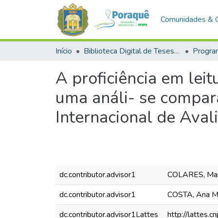
Comunidades & 
Início
Biblioteca Digital de Teses e Dissertações (BDTD)
A proficiência em lei
uma análi- se compar
Internacional de Aval
dc.contributor.advisor1
COLARES, Maria
dc.contributor.advisor1
COSTA, Ana Ma
dc.contributor.advisor1Lattes
http://lattes