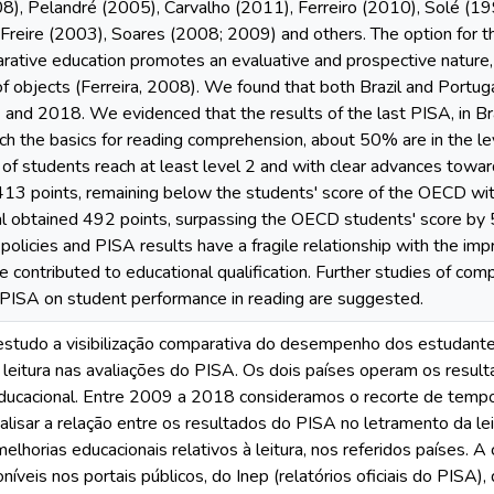
8), Pelandré (2005), Carvalho (2011), Ferreiro (2010), Solé (19
Freire (2003), Soares (2008; 2009) and others. The option for t
ative education promotes an evaluative and prospective nature, fa
f objects (Ferreira, 2008). We found that both Brazil and Portuga
and 2018. We evidenced that the results of the last PISA, in Bra
each the basics for reading comprehension, about 50% are in the le
f students reach at least level 2 and with clear advances towards 
413 points, remaining below the students' score of the OECD wit
al obtained 492 points, surpassing the OECD students' score by 5
c policies and PISA results have a fragile relationship with the im
e contributed to educational qualification. Further studies of co
in PISA on student performance in reading are suggested.
estudo a visibilização comparativa do desempenho dos estudante
leitura nas avaliações do PISA. Os dois países operam os resul
ducacional. Entre 2009 a 2018 consideramos o recorte de tempo
alisar a relação entre os resultados do PISA no letramento da lei
lhorias educacionais relativos à leitura, nos referidos países. A 
níveis nos portais públicos, do Inep (relatórios oficiais do PISA)