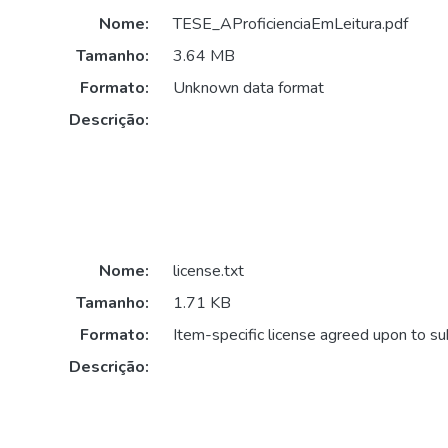
Nome:
TESE_AProficienciaEmLeitura.pdf
Tamanho:
3.64 MB
Formato:
Unknown data format
Descrição:
Nome:
license.txt
Tamanho:
1.71 KB
Formato:
Item-specific license agreed upon to s
Descrição: