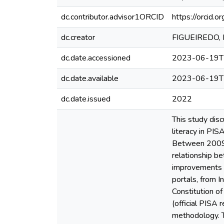
dc.contributor.advisor1ORCID
https://orcid
dc.creator
FIGUEIREDO, N
dc.date.accessioned
2023-06-19T
dc.date.available
2023-06-19T
dc.date.issued
2022
This study dis
literacy in PI
Between 2009 a
relationship be
improvements re
portals, from I
Constitution o
(official PISA 
methodology. Th