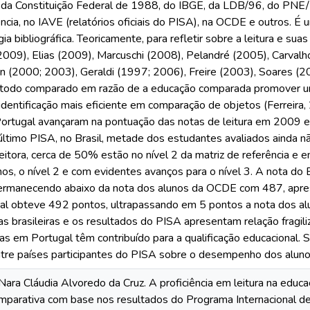
 da Constituição Federal de 1988, do IBGE, da LDB/96, do PNE/
cia, no IAVE (relatórios oficiais do PISA), na OCDE e outros. É u
a bibliográfica. Teoricamente, para refletir sobre a leitura e s
009), Elias (2009), Marcuschi (2008), Pelandré (2005), Carvalho
n (2000; 2003), Geraldi (1997; 2006), Freire (2003), Soares (20
todo comparado em razão de a educação comparada promover uma
identificação mais eficiente em comparação de objetos (Ferreira
Portugal avançaram na pontuação das notas de leitura em 2009 
último PISA, no Brasil, metade dos estudantes avaliados ainda nã
itora, cerca de 50% estão no nível 2 da matriz de referência e 
s, o nível 2 e com evidentes avanços para o nível 3. A nota do Br
ermanecendo abaixo da nota dos alunos da OCDE com 487, apre
al obteve 492 pontos, ultrapassando em 5 pontos a nota dos al
cas brasileiras e os resultados do PISA apresentam relação fragil
icas em Portugal têm contribuído para a qualificação educacional.
re países participantes do PISA sobre o desempenho dos alunos 
ra Cláudia Alvoredo da Cruz. A proficiência em leitura na educaç
mparativa com base nos resultados do Programa Internacional d