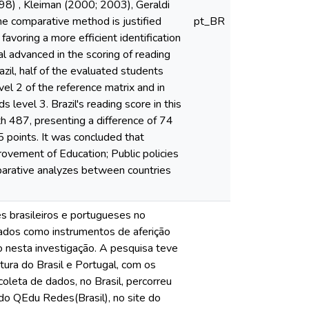
98) , Kleiman (2000; 2003), Geraldi
he comparative method is justified
pt_BR
voring a more efficient identification
l advanced in the scoring of reading
zil, half of the evaluated students
vel 2 of the reference matrix and in
level 3. Brazil's reading score in this
h 487, presenting a difference of 74
 points. It was concluded that
provement of Education; Public policies
mparative analyzes between countries
s brasileiros e portugueses no
tados como instrumentos de aferição
 nesta investigação. A pesquisa teve
tura do Brasil e Portugal, com os
coleta de dados, no Brasil, percorreu
, do QEdu Redes(Brasil), no site do