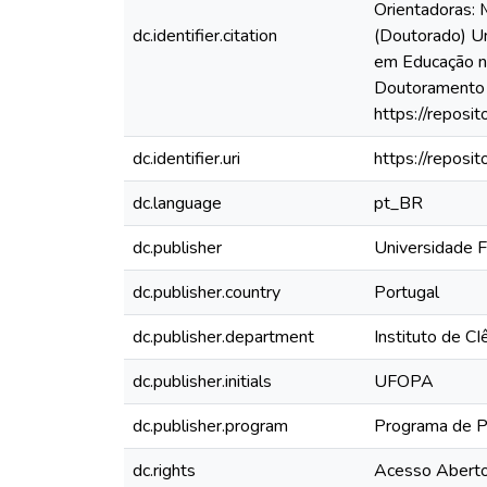
Orientadoras: 
dc.identifier.citation
(Doutorado) Un
em Educação n
Doutoramento 
https://repos
dc.identifier.uri
https://repos
dc.language
pt_BR
dc.publisher
Universidade 
dc.publisher.country
Portugal
dc.publisher.department
Instituto de C
dc.publisher.initials
UFOPA
dc.publisher.program
Programa de P
dc.rights
Acesso Abert