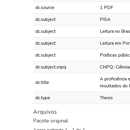
dc.source
1 PDF
dc.subject
PISA
dc.subject
Leitura no Bras
dc.subject
Leitura em Por
dc.subject
Políticas públi
dc.subject.cnpq
CNPQ:: Ciênci
A proficiência
dc.title
resultados do 
dc.type
Thesis
Arquivos
Pacote original