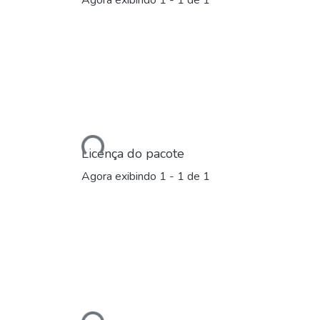
Agora exibindo
1 - 1 de 1
Carregando...
Licença do pacote
Agora exibindo
1 - 1 de 1
Carregando...