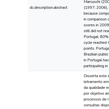
Marcuschi (200
dc.description.abstract
(1997; 2006), 
because compar
in comparison o
scores in 2009 
still did not r
Portugal, 80% o
cycle reached 
points. Portug
Brazilian publi
in Portugal hav
participating 
Disserta este 
letramento em 
da qualidade e
por objetivo an
processos de me
consultas dispo