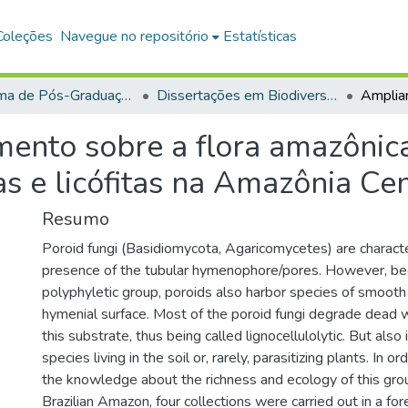
Coleções
Navegue no repositório
Estatísticas
Programa de Pós-Graduação em Biodiversidade (PPGBEES)
Dissertações em Biodiversidade (Mestrado)
nto sobre a flora amazônica:
 e licófitas na Amazônia Cen
Resumo
Poroid fungi (Basidiomycota, Agaricomycetes) are charact
presence of the tubular hymenophore/pores. However, b
polyphyletic group, poroids also harbor species of smoot
hymenial surface. Most of the poroid fungi degrade dea
this substrate, thus being called lignocellulolytic. But als
species living in the soil or, rarely, parasitizing plants. In o
the knowledge about the richness and ecology of this group
Brazilian Amazon, four collections were carried out in a for