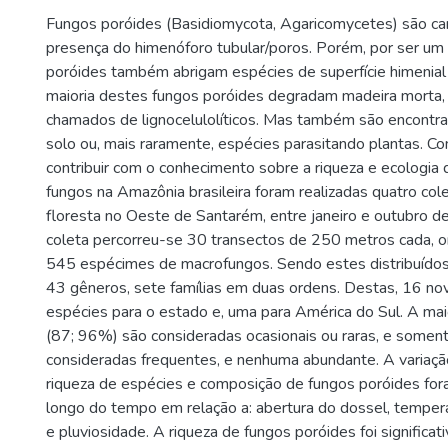
Fungos poróides (Basidiomycota, Agaricomycetes) são car
presença do himenóforo tubular/poros. Porém, por ser um g
poróides também abrigam espécies de superfície himenial 
maioria destes fungos poróides degradam madeira morta,
chamados de lignocelulolíticos. Mas também são encontr
solo ou, mais raramente, espécies parasitando plantas. Co
contribuir com o conhecimento sobre a riqueza e ecologia
fungos na Amazônia brasileira foram realizadas quatro co
floresta no Oeste de Santarém, entre janeiro e outubro 
coleta percorreu-se 30 transectos de 250 metros cada, 
545 espécimes de macrofungos. Sendo estes distribuído
43 gêneros, sete famílias em duas ordens. Destas, 16 no
espécies para o estado e, uma para América do Sul. A mai
(87; 96%) são consideradas ocasionais ou raras, e somen
consideradas frequentes, e nenhuma abundante. A variaçã
riqueza de espécies e composição de fungos poróides for
longo do tempo em relação a: abertura do dossel, temper
e pluviosidade. A riqueza de fungos poróides foi significat