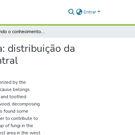
Entrar
Ampliando o conhecimento sobre a flora amazônica: distribuição da riqueza de samambaias e licófitas na Amazônia Central
 distribuição da
tral
erized by the
ecause belongs
h and toothed
d wood, decomposing
o is found some
rder to contribute to
 of fungi in the
est area in the west