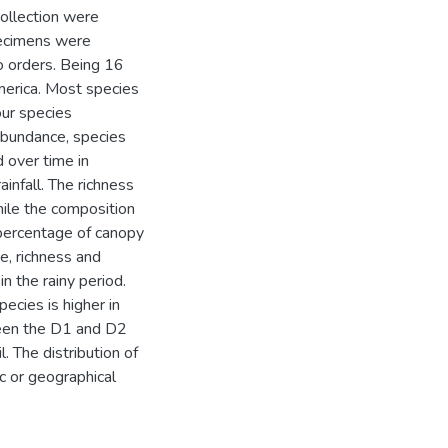
ollection were
ecimens were
o orders. Being 16
merica. Most species
our species
abundance, species
 over time in
ainfall. The richness
hile the composition
 percentage of canopy
e, richness and
n the rainy period.
ecies is higher in
tween the D1 and D2
. The distribution of
ic or geographical