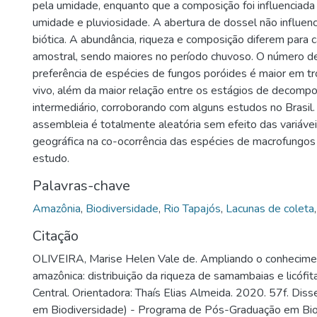
pela umidade, enquanto que a composição foi influenciada
umidade e pluviosidade. A abertura de dossel não influen
biótica. A abundância, riqueza e composição diferem para 
amostral, sendo maiores no período chuvoso. O número de
preferência de espécies de fungos poróides é maior em t
vivo, além da maior relação entre os estágios de decompos
intermediário, corroborando com alguns estudos no Brasil. 
assembleia é totalmente aleatória sem efeito das variávei
geográfica na co-ocorrência das espécies de macrofungos
estudo.
Palavras-chave
Amazônia
,
Biodiversidade
,
Rio Tapajós
,
Lacunas de coleta
Citação
OLIVEIRA, Marise Helen Vale de. Ampliando o conhecimen
amazônica: distribuição da riqueza de samambaias e licófi
Central. Orientadora: Thaís Elias Almeida. 2020. 57f. Dis
em Biodiversidade) - Programa de Pós-Graduação em Bio