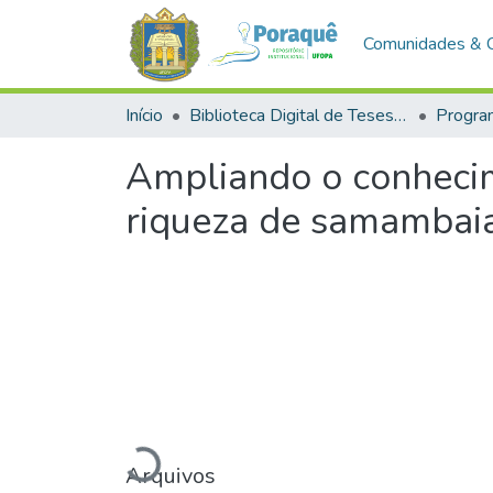
Comunidades & 
Início
Biblioteca Digital de Teses e Dissertações (BDTD)
Ampliando o conhecime
riqueza de samambaias
Carregando...
Arquivos