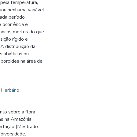
 pela temperatura,
ciou nenhuma variável
cada período
 ocorrência e
roncos mortos do que
ição rígido e
A distribuição da
s abióticas ou
 poroides na área de
,
Herbário
to sobre a flora
tas na Amazônia
sertação (Mestrado
diversidade.