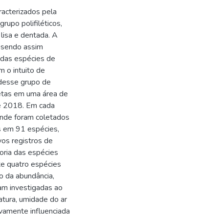
acterizados pela
rupo polifiléticos,
lisa e dentada. A
 sendo assim
adas espécies de
m o intuito de
 desse grupo de
letas em uma área de
de 2018. Em cada
onde foram coletados
s em 91 espécies,
vos registros de
oria das espécies
te quatro espécies
o da abundância,
am investigadas ao
atura, umidade do ar
ivamente influenciada