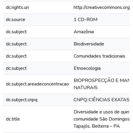
dc.rights.uri
http://creativecommons.org/l
dc.source
1 CD-ROM
dc.subject
Amazônia
dc.subject
Biodiversidade
dc.subject
Comunidades tradicionais
dc.subject
Etnoecologia
BIOPROSPECÇÃO E MANE
dc.subject.areadeconcentracao
NATURAIS
dc.subject.cnpq
CNPQ::CIÊNCIAS EXATAS 
Diversidade e usos de quinta
dc.title
comunidade São Domingos, F
Tapajós, Belterra – PA