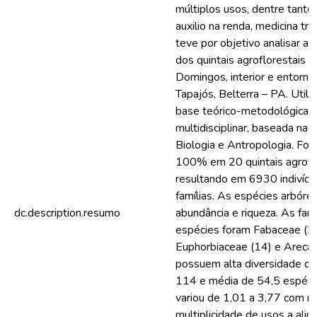
múltiplos usos, dentre tantos
auxilio na renda, medicina tr
teve por objetivo analisar a 
dos quintais agroflorestais
Domingos, interior e entorno
Tapajós, Belterra – PA. Util
base teórico-metodológica, d
multidisciplinar, baseada na 
Biologia e Antropologia. Foi r
100% em 20 quintais agrofl
resultando em 6930 indivíd
famílias. As espécies arbór
dc.description.resumo
abundância e riqueza. As fa
espécies foram Fabaceae (28
Euphorbiaceae (14) e Arecac
possuem alta diversidade de
114 e média de 54,5 espécie
variou de 1,01 a 3,77 com m
multiplicidade de usos a alim