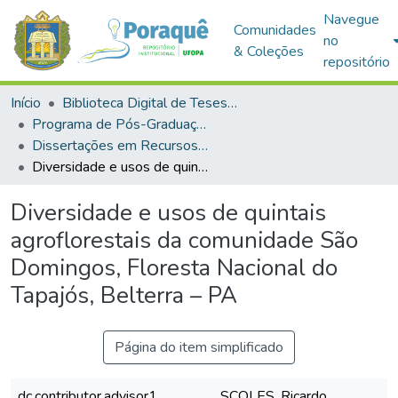
Navegue
Comunidades
no
& Coleções
repositório
Início
Biblioteca Digital de Teses e Dissertações (BDTD)
Programa de Pós-Graduação em Recursos Naturais da Amazônia (PPGRNA)
Dissertações em Recursos Naturais da Amazônia (Mestrado)
Diversidade e usos de quintais agroflorestais da comunidade São Domingos, Floresta Nacional do Tapajós, Belterra – PA
Diversidade e usos de quintais
agroflorestais da comunidade São
Domingos, Floresta Nacional do
Tapajós, Belterra – PA
Página do item simplificado
dc.contributor.advisor1
SCOLES, Ricardo