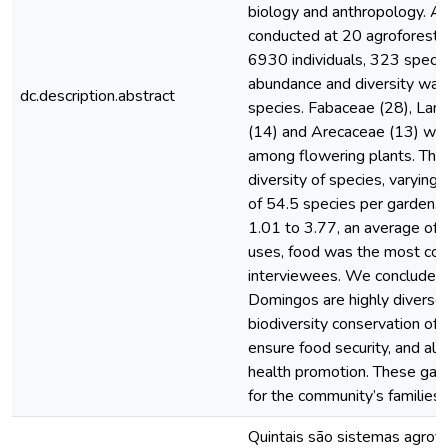
biology and anthropology. A f
conducted at 20 agroforestr
6930 individuals, 323 specie
abundance and diversity wa
dc.description.abstract
species. Fabaceae (28), Lam
(14) and Arecaceae (13) were
among flowering plants. Th
diversity of species, varying
of 54.5 species per garden.
1.01 to 3.77, an average of
uses, food was the most co
interviewees. We conclude 
Domingos are highly diverse t
biodiversity conservation o
ensure food security, and al
health promotion. These gard
for the community’s families.
Quintais são sistemas agrofl