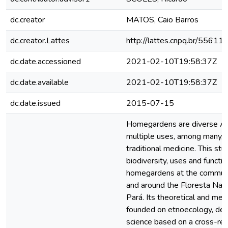
dc.creator
MATOS, Caio Barros
dc.creator.Lattes
http://lattes.cnpq.br/556
dc.date.accessioned
2021-02-10T19:58:37Z
dc.date.available
2021-02-10T19:58:37Z
dc.date.issued
2015-07-15
Homegardens are diverse Ag
multiple uses, among many, f
traditional medicine. This st
biodiversity, uses and functi
homegardens at the communi
and around the Floresta Nacio
Pará. Its theoretical and me
founded on etnoecology, defi
science based on a cross-rel