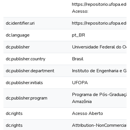
https://repositorio.ufopa.e
Acesso:
dc.identifier.uri
https://repositorio.ufopa.
dc.language
pt_BR
dc.publisher
Universidade Federal do Oe
dc.publisher.country
Brasil
dc.publisher.department
Instituto de Engenharia e Ge
dc.publisher.initials
UFOPA
Programa de Pós-Graduação
dc.publisher.program
Amazônia
dc.rights
Acesso Aberto
dc.rights
Attribution-NonCommercial-