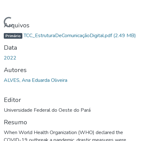
Carregando...
Arquivos
TCC_EstruturaDeComunicaçãoDigital.pdf
(2.49 MB)
Primário
Data
2022
Autores
ALVES, Ana Eduarda Oliveira
Editor
Universidade Federal do Oeste do Pará
Resumo
When World Health Organization (WHO) declared the
COVID-19 outbreak a pandemic, drastic measures were