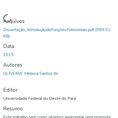
Carregando...
Arquivos
Dissertação_IntroduçãodeFunçõesPolinomiais.pdf
(989.51
KB)
Data
2015
Autores
OLIVEIRA, Melissa Santos de
Editor
Universidade Federal do Oeste do Pará
Resumo
Este trabalho tem como objetivo apresentar uma proposta