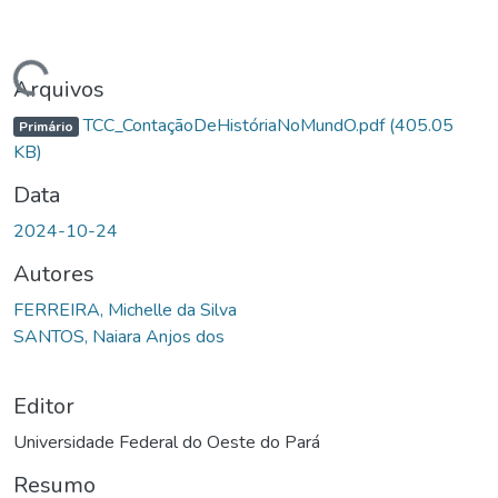
rregando...
Arquivos
TCC_ContaçãoDeHistóriaNoMundO.pdf
(405.05
Primário
KB)
Data
2024-10-24
Autores
FERREIRA, Michelle da Silva
SANTOS, Naiara Anjos dos
Editor
Universidade Federal do Oeste do Pará
Resumo