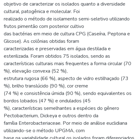
objetivo de caracterizar os isolados quanto a diversidade
cultural, patogênica e molecular. Foi
realizado o método de isolamento semi-seletivo utilizando
frutos pimentão com posterior cultivo
das bactérias em meio de cultura CPG (Caseína, Peptona e
Glicose). As colônias obtidas foram
caracterizadas e preservadas em água destilada e
esterilizada. Foram obtidos 75 isolados, sendo as
características culturais mais frequentes a forma circular (70
%), elevação convexa (52 %),
estrutura rugosa (66 %), aspecto de vidro estilhaçado (73
%), brilho translúcido (90 %), cor creme
(74 %) e consistência úmida (90 %), sendo equivalentes os
bordos lobados (47 %) e ondulados (45
%), características semelhantes a espécies do gênero
Pectobacterium, Dickeya e outros dentro da
família Enterobacteriaceae. Por meio de análise euclidiana
utilizando-se o método UPGMA, com
base na variabilidade cultural os isolados foram diferenciados