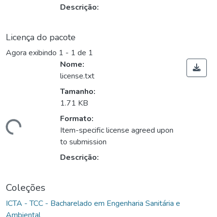
Descrição:
Licença do pacote
Agora exibindo
1 - 1 de 1
Nome:
license.txt
Tamanho:
1.71 KB
Formato:
ando...
Item-specific license agreed upon
to submission
Descrição:
Coleções
ICTA - TCC - Bacharelado em Engenharia Sanitária e
Ambiental