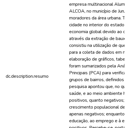
empresa multinacional Alumi
ALCOA, no município de Juruti
moradores da área urbana. T
cidade no interior do estado 
economia global devido ao cic
através da extração de bauxi
consistiu na utilização de que
para a coleta de dados em nov
elaboração de gráficos, tabel
foram sumarizados pela Anál
Principais (PCA) para verificar
dc.description.resumo
grupos de bairros, definidos 
pesquisa apontou que, no que 
saúde, e ao meio ambiente h
positivos, quanto negativos; j
crescimento populacional des
apenas negativos; enquanto qu
educação, ao emprego e à ec
positivos. Percebe-se, portan