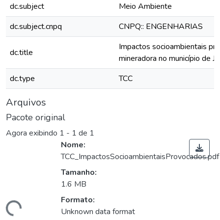
dc.subject
Meio Ambiente
dc.subject.cnpq
CNPQ:: ENGENHARIAS
Impactos socioambientais pro
dc.title
mineradora no município de Jur
dc.type
TCC
Arquivos
Pacote original
Agora exibindo
1 - 1 de 1
Nome:
TCC_ImpactosSocioambientaisProvocados.pdf
Tamanho:
1.6 MB
Formato:
ando...
Unknown data format