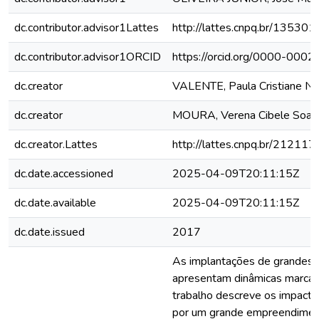
dc.contributor.advisor1Lattes
http://lattes.cnpq.br/1353
dc.contributor.advisor1ORCID
https://orcid.org/0000-00
dc.creator
VALENTE, Paula Cristiane No
dc.creator
MOURA, Verena Cibele Soar
dc.creator.Lattes
http://lattes.cnpq.br/2121
dc.date.accessioned
2025-04-09T20:11:15Z
dc.date.available
2025-04-09T20:11:15Z
dc.date.issued
2017
As implantações de grandes 
apresentam dinâmicas marcad
trabalho descreve os impacto
por um grande empreendime