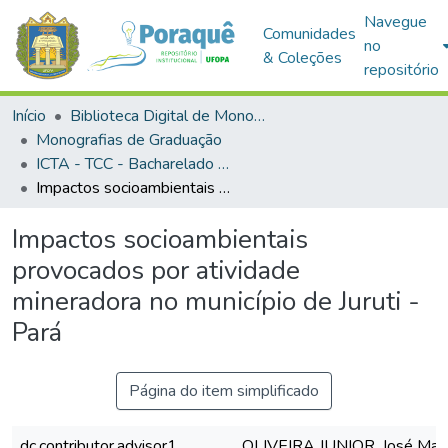
Navegue
Comunidades
no
& Coleções
repositório
Início
Biblioteca Digital de Monografias (BDM)
Monografias de Graduação
ICTA - TCC - Bacharelado em Engenharia Sanitária e Ambiental
Impactos socioambientais provocados por atividade mineradora no município de Juruti - Pará
Impactos socioambientais
provocados por atividade
mineradora no município de Juruti -
Pará
Página do item simplificado
dc.contributor.advisor1
OLIVEIRA JUNIOR, José Max