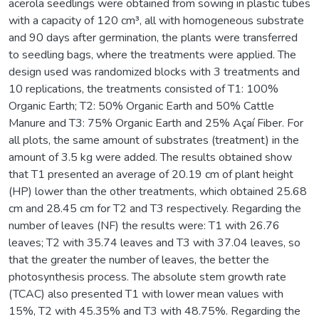
acerola seedlings were obtained from sowing in plastic tubes
with a capacity of 120 cm³, all with homogeneous substrate
and 90 days after germination, the plants were transferred
to seedling bags, where the treatments were applied. The
design used was randomized blocks with 3 treatments and
10 replications, the treatments consisted of T1: 100%
Organic Earth; T2: 50% Organic Earth and 50% Cattle
Manure and T3: 75% Organic Earth and 25% Açaí Fiber. For
all plots, the same amount of substrates (treatment) in the
amount of 3.5 kg were added. The results obtained show
that T1 presented an average of 20.19 cm of plant height
(HP) lower than the other treatments, which obtained 25.68
cm and 28.45 cm for T2 and T3 respectively. Regarding the
number of leaves (NF) the results were: T1 with 26.76
leaves; T2 with 35.74 leaves and T3 with 37.04 leaves, so
that the greater the number of leaves, the better the
photosynthesis process. The absolute stem growth rate
(TCAC) also presented T1 with lower mean values with
15%, T2 with 45.35% and T3 with 48.75%. Regarding the