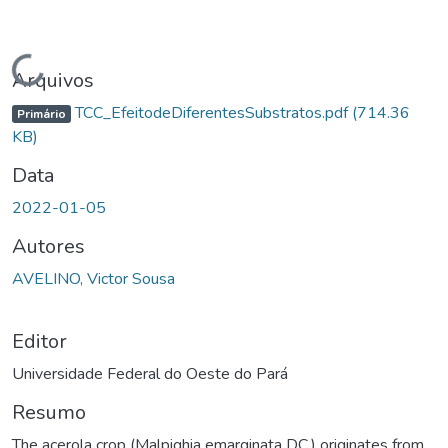
Carregando...
Arquivos
TCC_EfeitodeDiferentesSubstratos.pdf
(714.36
Primário
KB)
Data
2022-01-05
Autores
AVELINO, Victor Sousa
Editor
Universidade Federal do Oeste do Pará
Resumo
The acerola crop (Malpighia emarginata DC.) originates from