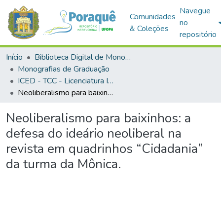
Navegue
Comunidades
no
& Coleções
repositório
Início
Biblioteca Digital de Monografias (BDM)
Monografias de Graduação
ICED - TCC - Licenciatura Integrada em História e Geografia
Neoliberalismo para baixinhos: a defesa do ideário neoliberal na revista em quadrinhos “Cidadania” da turma da Mônica.
Neoliberalismo para baixinhos: a
defesa do ideário neoliberal na
revista em quadrinhos “Cidadania”
da turma da Mônica.