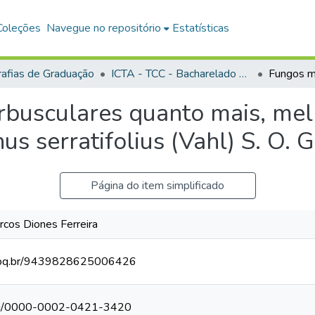
Coleções
Navegue no repositório
Estatísticas
afias de Graduação
ICTA - TCC - Bacharelado em Ciências Biológicas
rbusculares quanto mais, mel
 serratifolius (Vahl) S. O. 
Página do item simplificado
os Diones Ferreira
.cnpq.br/9439828625006426
.org/0000-0002-0421-3420