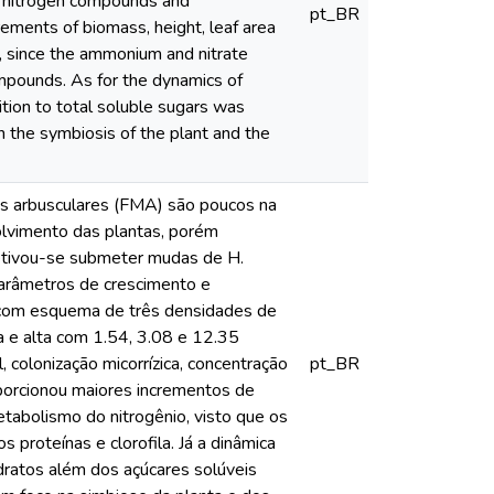
of nitrogen compounds and
pt_BR
ements of biomass, height, leaf area
, since the ammonium and nitrate
mpounds. As for the dynamics of
tion to total soluble sugars was
n the symbiosis of the plant and the
cos arbusculares (FMA) são poucos na
olvimento das plantas, porém
jetivou-se submeter mudas de H.
 parâmetros de crescimento e
o com esquema de três densidades de
a e alta com 1.54, 3.08 e 12.35
pt_BR
porcionou maiores incrementos de
metabolismo do nitrogênio, visto que os
proteínas e clorofila. Já a dinâmica
dratos além dos açúcares solúveis