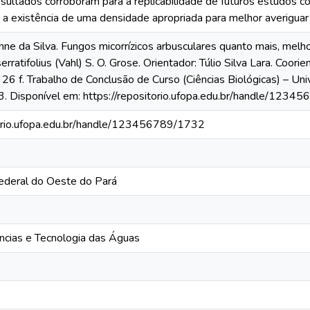
esultados corroboram para a replicabilidade de futuros estudos c
a existência de uma densidade apropriada para melhor averiguar 
e da Silva. Fungos micorrízicos arbusculares quanto mais, melh
rratifolius (Vahl) S. O. Grose. Orientador: Túlio Silva Lara. Coori
26 f. Trabalho de Conclusão de Curso (Ciências Biológicas) – Un
. Disponível em: https://repositorio.ufopa.edu.br/handle/123
torio.ufopa.edu.br/handle/123456789/1732
ederal do Oeste do Pará
ências e Tecnologia das Águas