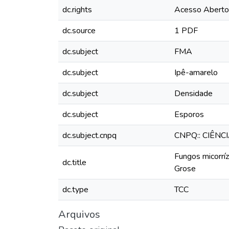
dc.rights
Acesso Aberto
dc.source
1 PDF
dc.subject
FMA
dc.subject
Ipê-amarelo
dc.subject
Densidade
dc.subject
Esporos
dc.subject.cnpq
CNPQ:: CIÊNC
Fungos micorríz
dc.title
Grose
dc.type
TCC
Arquivos