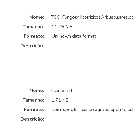
Nome:
TCC_FungosMicorrizicosArbusculares.p
Tamanho:
11.49 MB
Formato:
Unknown data format
Descrição:
Nome:
license.txt
Tamanho:
1.71 KB
Formato:
Item-specific license agreed upon to s
Descrição: