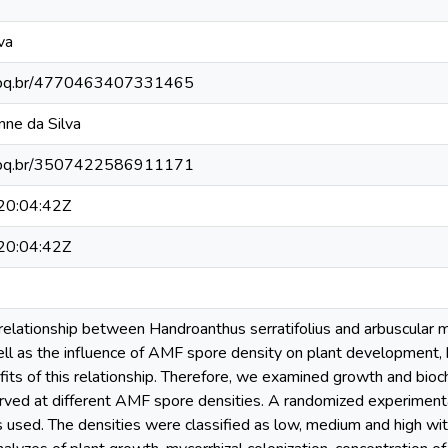
va
.cnpq.br/4770463407331465
ne da Silva
.cnpq.br/3507422586911171
0:04:42Z
0:04:42Z
relationship between Handroanthus serratifolius and arbuscular m
well as the influence of AMF spore density on plant development
its of this relationship. Therefore, we examined growth and bioch
rved at different AMF spore densities. A randomized experimenta
 used. The densities were classified as low, medium and high wit