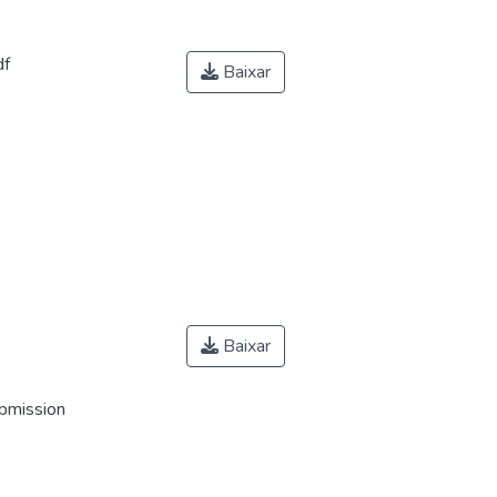
df
Baixar
Baixar
ubmission