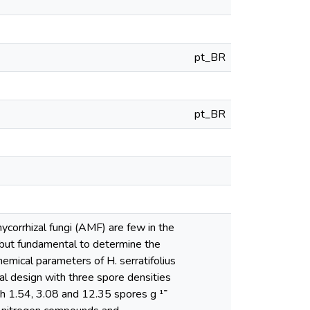
pt_BR
pt_BR
ycorrhizal fungi (AMF) are few in the
, but fundamental to determine the
emical parameters of H. serratifolius
l design with three spore densities
h 1.54, 3.08 and 12.35 spores g ־¹