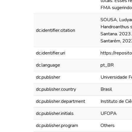
totais. Esses r
FMA sugerindo 
SOUSA, Ludyann
Handroanthus se
dc.identifier.citation
Santana. 2023. 
Santarém, 2023
dc.identifier.uri
https://reposi
dc.language
pt_BR
dc.publisher
Universidade F
dc.publisher.country
Brasil
dc.publisher.department
Instituto de Ci
dc.publisher.initials
UFOPA
dc.publisher.program
Others