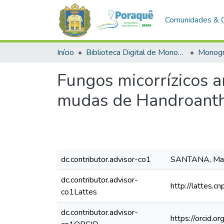
Comunidades & 
Início
Biblioteca Digital de Monografias (BDM)
Monogr
Fungos micorrízicos a
mudas de Handroanthus
dc.contributor.advisor-co1
SANTANA, Marc
dc.contributor.advisor-
http://lattes
co1Lattes
dc.contributor.advisor-
https://orcid