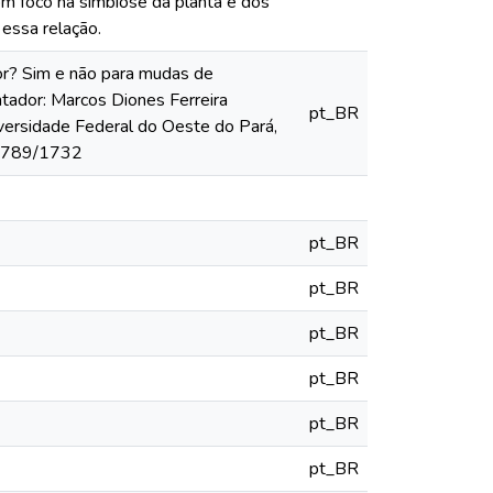
om foco na simbiose da planta e dos
essa relação.
or? Sim e não para mudas de
entador: Marcos Diones Ferreira
pt_BR
iversidade Federal do Oeste do Pará,
456789/1732
pt_BR
pt_BR
pt_BR
pt_BR
pt_BR
pt_BR