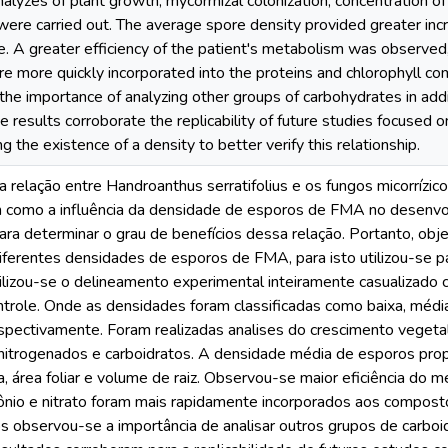
nalyzes of plant growth, mycorrhizal colonization, concentration 
ere carried out. The average spore density provided greater incr
. A greater efficiency of the patient's metabolism was observed
 more quickly incorporated into the proteins and chlorophyll co
the importance of analyzing other groups of carbohydrates in addi
 results corroborate the replicability of future studies focused o
 the existence of a density to better verify this relationship.
 relação entre Handroanthus serratifolius e os fungos micorrízi
sim como a influência da densidade de esporos de FMA no desenv
ara determinar o grau de benefícios dessa relação. Portanto, ob
 diferentes densidades de esporos de FMA, para isto utilizou-se
tilizou-se o delineamento experimental inteiramente casualizad
ntrole. Onde as densidades foram classificadas como baixa, médi
itrogenados e carboidratos. A densidade média de esporos pro
a, área foliar e volume de raiz. Observou-se maior eficiência do 
o e nitrato foram mais rapidamente incorporados aos compostos 
s observou-se a importância de analisar outros grupos de carboi