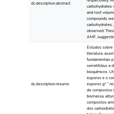
respectively. A
dc.description.abstract
carbohydrates w
and root volume
compounds were
carbohydrates, 
observed. These
AMF, suggesting
Estudos sobre a
literatura, as
fundamentais p
serratifolius a
bioquímicos. U
esporos e o co
dc.description.resumo
esporos g־ ¹ respectivamente. Foram realizadas analises do crescimento vegetal, colonização micorrízica, concentração
de compostos n
biomassa, altur
compostos amôni
dos carboidrato