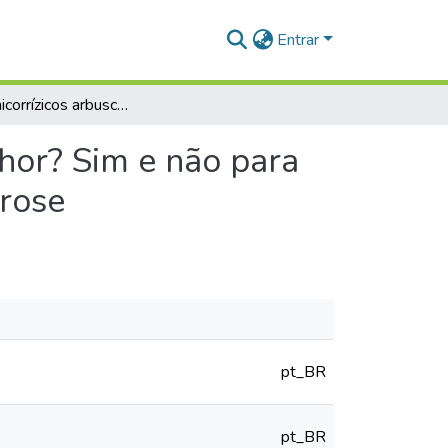
Entrar
Fungos micorrízicos arbusculares quanto mais, melhor? Sim e não para mudas de Handroanthus serratifolius (Vahl) S. O. Grose
hor? Sim e não para
Grose
pt_BR
pt_BR