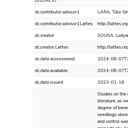
co1ORCID
dc.contributor.advisor1
LARA, Túlio Sil
dc.contributor.advisor1Lattes
http://lattes
dc.creator
SOUSA, Ludyan
dc.creator.Lattes
http://lattes
dc.date.accessioned
2024-08-07T2
dc.date.available
2024-08-07T2
dc.date.issued
2023-01-18
Studies on the 
literature, as 
degree of benef
seedlings obse
and control was