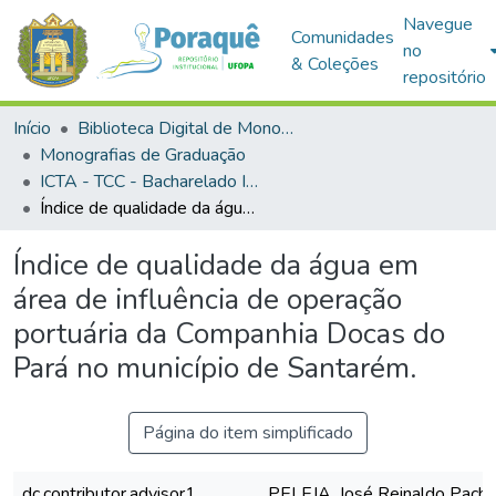
Navegue
Comunidades
no
& Coleções
repositório
Início
Biblioteca Digital de Monografias (BDM)
Monografias de Graduação
ICTA - TCC - Bacharelado Interdisciplinar em Ciência e Tecnologia das Águas
Índice de qualidade da água em área de influência de operação portuária da Companhia Docas do Pará no município de Santarém.
Índice de qualidade da água em
área de influência de operação
portuária da Companhia Docas do
Pará no município de Santarém.
Página do item simplificado
dc.contributor.advisor1
PELEJA, José Reinaldo Pach