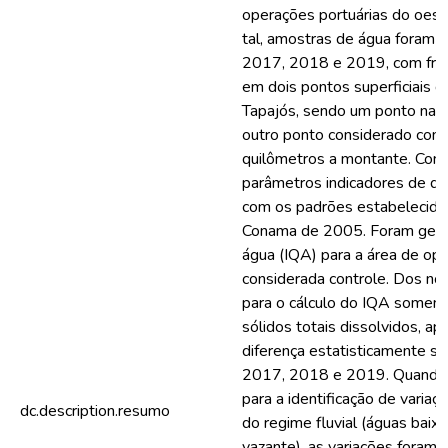
operações portuárias do oest
tal, amostras de água foram 
2017, 2018 e 2019, com frequ
em dois pontos superficiais do
Tapajós, sendo um ponto na á
outro ponto considerado como
quilômetros a montante. Conf
parâmetros indicadores de qu
com os padrões estabelecido
Conama de 2005. Foram gerad
água (IQA) para a área de ope
considerada controle. Dos n
para o cálculo do IQA soment
sólidos totais dissolvidos, 
diferença estatisticamente sig
2017, 2018 e 2019. Quando 
para a identificação de variaçã
dc.description.resumo
do regime fluvial (águas baixa
vazante), as variações foram 