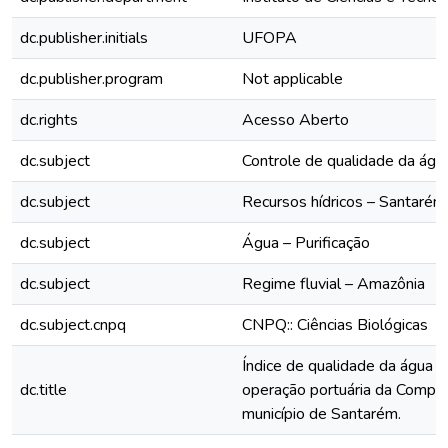
dc.publisher.initials
UFOPA
dc.publisher.program
Not applicable
dc.rights
Acesso Aberto
dc.subject
Controle de qualidade da águ
dc.subject
Recursos hídricos – Santarém
dc.subject
Água – Purificação
dc.subject
Regime fluvial – Amazônia
dc.subject.cnpq
CNPQ:: Ciências Biológicas
Índice de qualidade da água e
dc.title
operação portuária da Compa
município de Santarém.