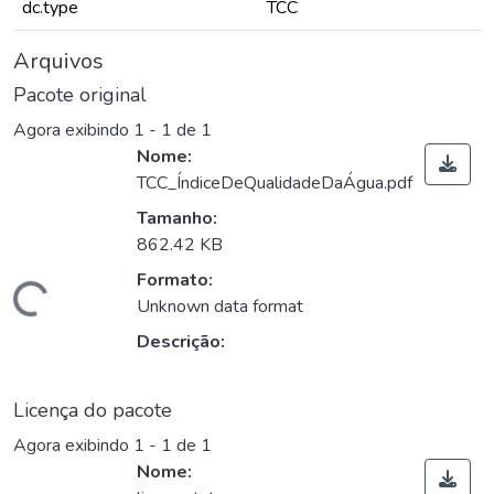
dc.type
TCC
Arquivos
Pacote original
Agora exibindo
1 - 1 de 1
Nome:
TCC_ÍndiceDeQualidadeDaÁgua.pdf
Tamanho:
862.42 KB
Formato:
ando...
Unknown data format
Descrição:
Licença do pacote
Agora exibindo
1 - 1 de 1
Nome: