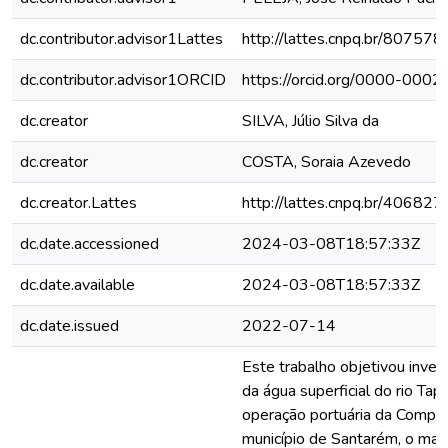
dc.contributor.advisor1Lattes
http://lattes.cnpq.br/8075
dc.contributor.advisor1ORCID
https://orcid.org/0000-00
dc.creator
SILVA, Júlio Silva da
dc.creator
COSTA, Soraia Azevedo
dc.creator.Lattes
http://lattes.cnpq.br/4068
dc.date.accessioned
2024-03-08T18:57:33Z
dc.date.available
2024-03-08T18:57:33Z
dc.date.issued
2022-07-14
Este trabalho objetivou inves
da água superficial do rio Tap
operação portuária da Compa
município de Santarém, o mai