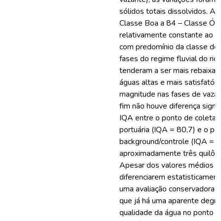
sólidos totais dissolvidos. A 
Classe Boa a 84 – Classe Ót
relativamente constante ao l
com predomínio da classe de 
fases do regime fluvial do ri
tenderam a ser mais rebaixad
águas altas e mais satisfató
magnitude nas fases de vazan
fim não houve diferença signif
IQA entre o ponto de coleta 
portuária (IQA = 80,7) e o p
background/controle (IQA = 8
aproximadamente três quilôm
Apesar dos valores médios d
diferenciarem estatisticament
uma avaliação conservadora do
que já há uma aparente degra
qualidade da água no ponto d