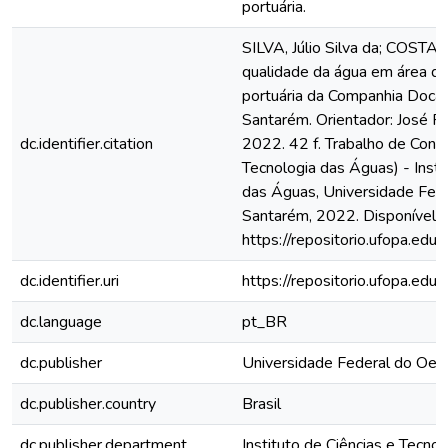
portuária.
SILVA, Júlio Silva da; COSTA,
qualidade da água em área de
portuária da Companhia Docas
Santarém. Orientador: José R
dc.identifier.citation
2022. 42 f. Trabalho de Concl
Tecnologia das Águas) - Insti
das Águas, Universidade Fede
Santarém, 2022. Disponível 
https://repositorio.ufopa.e
dc.identifier.uri
https://repositorio.ufopa.e
dc.language
pt_BR
dc.publisher
Universidade Federal do Oes
dc.publisher.country
Brasil
dc.publisher.department
Instituto de Ciências e Tecno