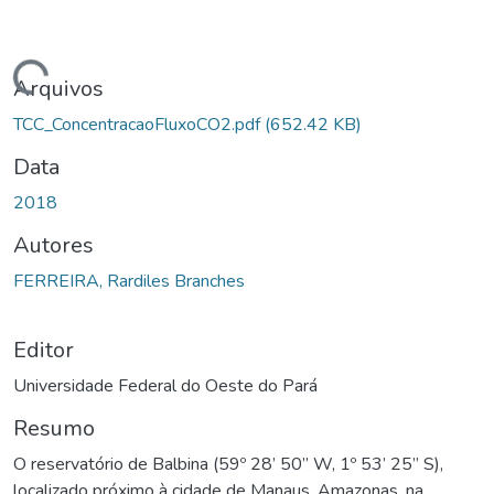
rregando...
Arquivos
TCC_ConcentracaoFluxoCO2.pdf
(652.42 KB)
Data
2018
Autores
FERREIRA, Rardiles Branches
Editor
Universidade Federal do Oeste do Pará
Resumo
O reservatório de Balbina (59º 28’ 50’’ W, 1º 53’ 25’’ S),
localizado próximo à cidade de Manaus, Amazonas, na