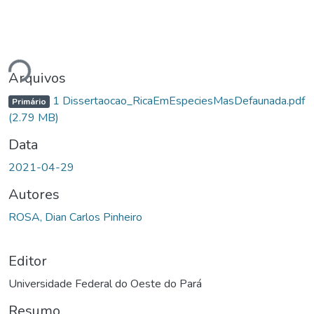
gando...
Arquivos
1 Dissertaocao_RicaEmEspeciesMasDefaunada.pdf
Primário
(2.79 MB)
Data
2021-04-29
Autores
ROSA, Dian Carlos Pinheiro
Editor
Universidade Federal do Oeste do Pará
Resumo