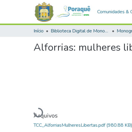
Comunidades & 
Início
Biblioteca Digital de Monografias (BDM)
Monogr
Alforrias: mulheres 
Carregando...
Arquivos
TCC_AlforriasMulheresLibertas.pdf
(980.88 KB