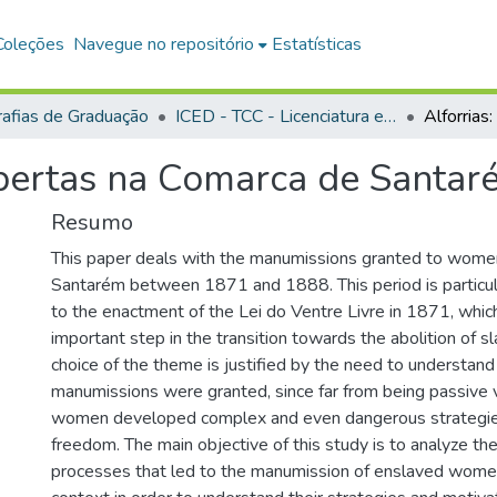
Coleções
Navegue no repositório
Estatísticas
afias de Graduação
ICED - TCC - Licenciatura em História
libertas na Comarca de Santa
Resumo
This paper deals with the manumissions granted to women i
Santarém between 1871 and 1888. This period is particula
to the enactment of the Lei do Ventre Livre in 1871, whi
important step in the transition towards the abolition of sla
choice of the theme is justified by the need to understa
manumissions were granted, since far from being passive 
women developed complex and even dangerous strategies
freedom. The main objective of this study is to analyze t
)
processes that led to the manumission of enslaved women i