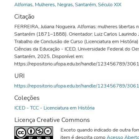
Alforrias
,
Mulheres
,
Negras
,
Santarém
,
Século XIX
Citação
FERREIRA, Juliana Nogueira. Alforrias: mulheres libertas
Santarém (1871–1888). Orientador: Luiz Carlos Laurindo J
Trabalho de Conclusão de Curso (Licenciatura em História) 
Ciências da Educação - ICED, Universidade Federal do Oe
Santarém, 2025. Disponível em:
https://repositorio.ufopa.edu.br/handle/123456789/306
URI
https://repositorio.ufopa.edu.br/handle/123456789/306
Coleções
ICED - TCC - Licenciatura em História
Licença Creative Commons
Exceto quando indicado de outra for
item é descrita como
Acesso Abert