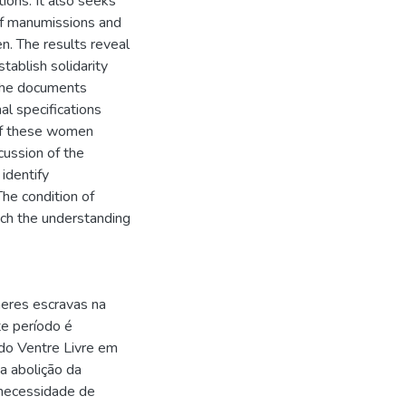
ions. It also seeks
 of manumissions and
n. The results reveal
ablish solidarity
 the documents
al specifications
 of these women
cussion of the
 identify
The condition of
ich the understanding
heres escravas na
e período é
 do Ventre Livre em
a abolição da
a necessidade de