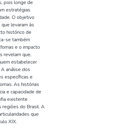
, pois longe de
am estratégias
dade. O objetivo
s que levaram às
to histórico de
sca-se também
forrias e o impacto
os revelam que,
eguem estabelecer
 A análise dos
s específicas e
rrias. As histórias
cia e capacidade de
fia existente
s regiões do Brasil. A
rticularidades que
ulo XIX.