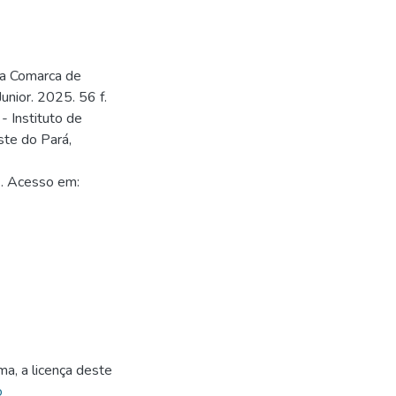
 na Comarca de
unior. 2025. 56 f.
- Instituto de
ste do Pará,
1. Acesso em:
1
ma, a licença deste
o