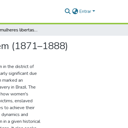
Entrar
Alforrias: mulheres libertas na Comarca de Santarém (1871–1888)
rém (1871–1888)
n the district of
rly significant due
ch marked an
very in Brazil. The
nd how women's
victims, enslaved
 to achieve their
he dynamics and
n a given historical