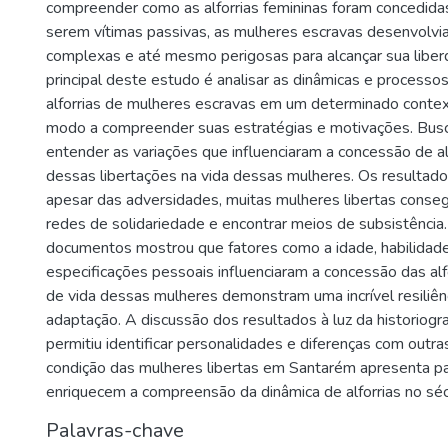
compreender como as alforrias femininas foram concedidas
serem vítimas passivas, as mulheres escravas desenvolvi
complexas e até mesmo perigosas para alcançar sua liber
principal deste estudo é analisar as dinâmicas e processo
alforrias de mulheres escravas em um determinado contex
modo a compreender suas estratégias e motivações. Bu
entender as variações que influenciaram a concessão de al
dessas libertações na vida dessas mulheres. Os resultad
apesar das adversidades, muitas mulheres libertas cons
redes de solidariedade e encontrar meios de subsistência.
documentos mostrou que fatores como a idade, habilidade
especificações pessoais influenciaram a concessão das alfo
de vida dessas mulheres demonstram uma incrível resiliên
adaptação. A discussão dos resultados à luz da historiogra
permitiu identificar personalidades e diferenças com outra
condição das mulheres libertas em Santarém apresenta pa
enriquecem a compreensão da dinâmica de alforrias no séc
Palavras-chave