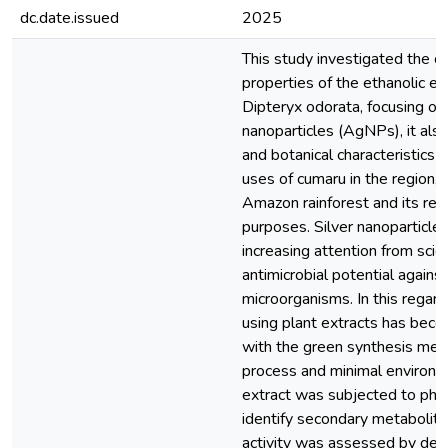
dc.date.issued
2025
This study investigated the ch
properties of the ethanolic ex
Dipteryx odorata, focusing on 
nanoparticles (AgNPs), it als
and botanical characteristics o
uses of cumaru in the region, 
Amazon rainforest and its res
purposes. Silver nanoparticl
increasing attention from scien
antimicrobial potential agains
microorganisms. In this regar
using plant extracts has beco
with the green synthesis meth
process and minimal environm
extract was subjected to phyt
identify secondary metabolites
activity was assessed by dete