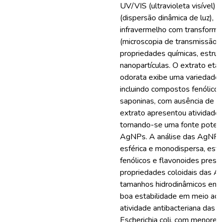
UV/VIS (ultravioleta visível)
(dispersão dinâmica de luz), 
infravermelho com transforma
(microscopia de transmissão el
propriedades químicas, estrut
nanopartículas. O extrato eta
odorata exibe uma variedade 
incluindo compostos fenólicos
saponinas, com ausência de al
extrato apresentou atividade a
tornando-se uma fonte potenc
AgNPs. A análise das AgNPs 
esférica e monodispersa, est
fenólicos e flavonoides prese
propriedades coloidais das 
tamanhos hidrodinâmicos ent
boa estabilidade em meio aqu
atividade antibacteriana das 
Escherichia coli, com menores