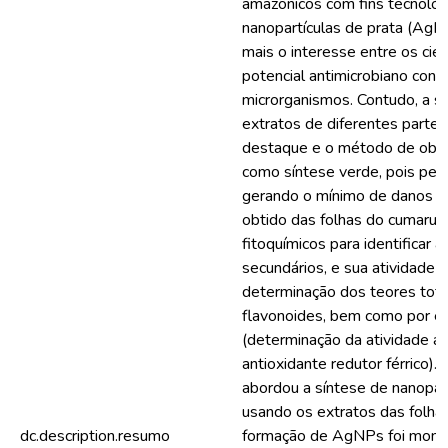
amazônicos com fins tecnológ
nanopartículas de prata (AgN
mais o interesse entre os cie
potencial antimicrobiano con
microrganismos. Contudo, a s
extratos de diferentes parte
destaque e o método de obt
como síntese verde, pois per
gerando o mínimo de danos a
obtido das folhas do cumaru 
fitoquímicos para identificar
secundários, e sua atividade a
determinação dos teores totai
flavonoides, bem como por 
(determinação da atividade a
antioxidante redutor férrico).
abordou a síntese de nanopar
usando os extratos das folha
dc.description.resumo
formação de AgNPs foi monit