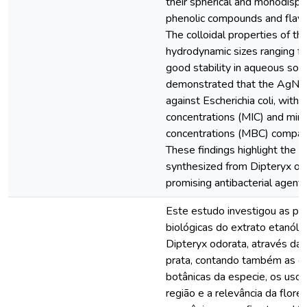
their spherical and monodispe
phenolic compounds and flavon
The colloidal properties of
hydrodynamic sizes ranging f
good stability in aqueous solu
demonstrated that the AgNPs 
against Escherichia coli, with
concentrations (MIC) and mini
concentrations (MBC) compar
These findings highlight the 
synthesized from Dipteryx odo
promising antibacterial agents
Este estudo investigou as pr
biológicas do extrato etanóli
Dipteryx odorata, através da 
prata, contando também as car
botânicas da especie, os usos
região e a relevância da flor