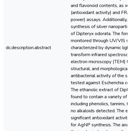
and flavonoid contents, as w
(antioxidant activity) and FRA
power) assays. Additionally, 
synthesis of silver nanoparti
of Dipteryx odorata. The fo
monitored through UV/VIS sp
dc.description.abstract
characterized by dynamic light
transform infrared spectrosco
electron microscopy (TEM) to 
structural, and morphological p
antibacterial activity of the
tested against Escherichia co
The ethanolic extract of Dipt
found to contain a variety of
including phenolics, tannins, f
no alkaloids detected. The ex
significant antioxidant activit
for AgNP synthesis. The anal