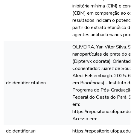
inibitória mínima (CIM) e conc
(CBM) em comparação ao con
resultados indicam o potenci
partir do extrato etanólico d
agentes antibacterianos prom
OLIVEIRA, Yan Vitor Silva. Sí
nanopartículas de prata do ex
(Dipteryx odorata). Orientador
Coorientador: Juarez de Souza;
Aledi Felsemburgh. 2025. 62 
dc.identifier.citation
em Biociências) - Instituto de
Programa de Pós-Graduação e
Federal do Oeste do Pará, Sa
em:
https://repositorio.ufopa.e
Acesso em: .
dc.identifier.uri
https://repositorio.ufopa.e