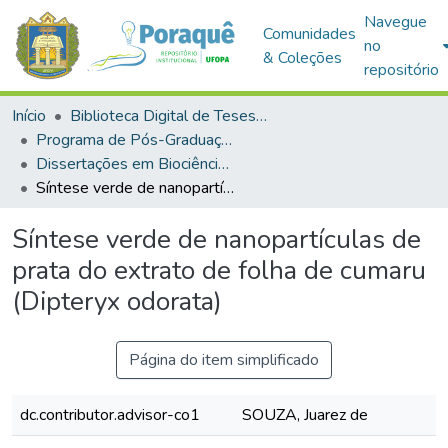
Navegue
Comunidades
no
& Coleções
repositório
Início
Biblioteca Digital de Teses e Dissertações (BDTD)
Programa de Pós-Graduação em Biociências (PPGBIO)
Dissertações em Biociências (Mestrado)
Síntese verde de nanopartículas de prata do extrato de folha de cumaru (Dipteryx odorata)
Síntese verde de nanopartículas de
prata do extrato de folha de cumaru
(Dipteryx odorata)
Página do item simplificado
dc.contributor.advisor-co1
SOUZA, Juarez de