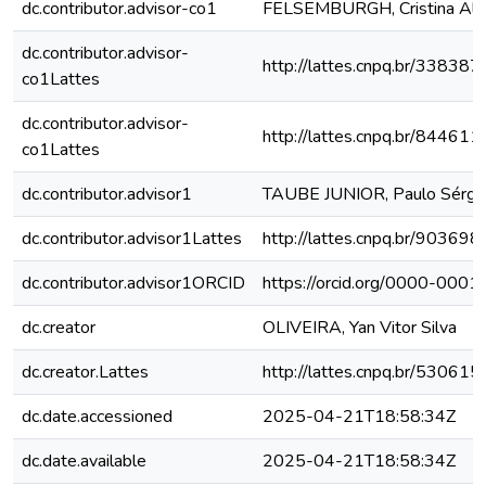
dc.contributor.advisor-co1
FELSEMBURGH, Cristina Ale
dc.contributor.advisor-
http://lattes.cnpq.br/3383
co1Lattes
dc.contributor.advisor-
http://lattes.cnpq.br/8446
co1Lattes
dc.contributor.advisor1
TAUBE JUNIOR, Paulo Sérgi
dc.contributor.advisor1Lattes
http://lattes.cnpq.br/9036
dc.contributor.advisor1ORCID
https://orcid.org/0000-00
dc.creator
OLIVEIRA, Yan Vitor Silva
dc.creator.Lattes
http://lattes.cnpq.br/5306
dc.date.accessioned
2025-04-21T18:58:34Z
dc.date.available
2025-04-21T18:58:34Z