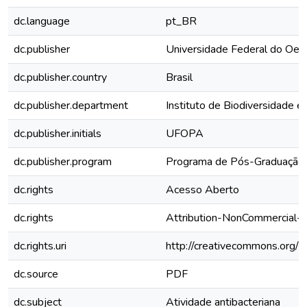
dc.language
pt_BR
dc.publisher
Universidade Federal do Oes
dc.publisher.country
Brasil
dc.publisher.department
Instituto de Biodiversidade e
dc.publisher.initials
UFOPA
dc.publisher.program
Programa de Pós-Graduação 
dc.rights
Acesso Aberto
dc.rights
Attribution-NonCommercial-N
dc.rights.uri
http://creativecommons.org/l
dc.source
PDF
dc.subject
Atividade antibacteriana