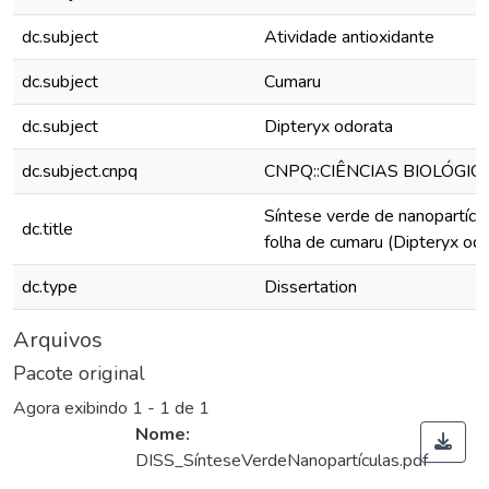
dc.subject
Atividade antioxidante
dc.subject
Cumaru
dc.subject
Dipteryx odorata
dc.subject.cnpq
CNPQ::CIÊNCIAS BIOLÓGIC
Síntese verde de nanopartícul
dc.title
folha de cumaru (Dipteryx odo
dc.type
Dissertation
Arquivos
Pacote original
Agora exibindo
1 - 1 de 1
Nome:
DISS_SínteseVerdeNanopartículas.pdf