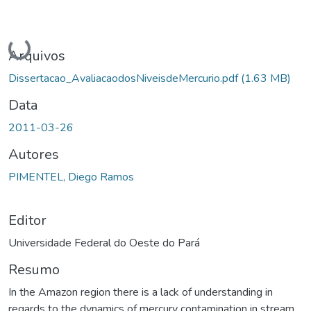
Carregando...
Arquivos
Dissertacao_AvaliacaodosNiveisdeMercurio.pdf
(1.63 MB)
Data
2011-03-26
Autores
PIMENTEL, Diego Ramos
Editor
Universidade Federal do Oeste do Pará
Resumo
In the Amazon region there is a lack of understanding in
regards to the dynamics of mercury contamination in stream