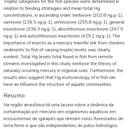
Trophic categories for the fish species were determined in
relation to feeding strategies and mean total Hg
concentrations, in ascending order: herbivore (202.8 ng.g-1),
carnivore (236.5 ng.g-1), omnivorore (295.8 ng.g-1), general
insectivore (336.3 ng.g-1), allochthonous insectivore (347.9
ng.g-1) and autochthonous insectivore (429.2 ng.g-1). The
importance of insects as a mercury transfer link from streams
sediments to fish of varying trophic levels was clearly
evident. Total Hg levels total found in fish from remote
streams investigated in this study reinforce the theory of
naturally occurring mercury in regional soils. Furthermore, the
results also suggest that Hg ecotoxicology of in fish can
have an influence the structure of aquatic communities.
Resumo
Na região amazônica há uma lacuna sobre a dinâmica da
contaminação por mercúrio em organismos aquáticos em
ecossistemas de igarapés que drenam solos florestados de
terra firme e que são independentes do pulso hidrológico