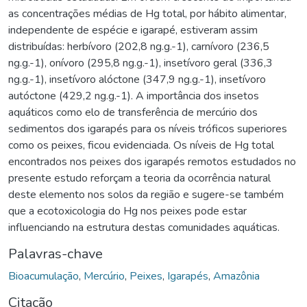
as concentrações médias de Hg total, por hábito alimentar,
independente de espécie e igarapé, estiveram assim
distribuídas: herbívoro (202,8 ng.g.-1), carnívoro (236,5
ng.g.-1), onívoro (295,8 ng.g.-1), insetívoro geral (336,3
ng.g.-1), insetívoro alóctone (347,9 ng.g.-1), insetívoro
autóctone (429,2 ng.g.-1). A importância dos insetos
aquáticos como elo de transferência de mercúrio dos
sedimentos dos igarapés para os níveis tróficos superiores
como os peixes, ficou evidenciada. Os níveis de Hg total
encontrados nos peixes dos igarapés remotos estudados no
presente estudo reforçam a teoria da ocorrência natural
deste elemento nos solos da região e sugere-se também
que a ecotoxicologia do Hg nos peixes pode estar
influenciando na estrutura destas comunidades aquáticas.
Palavras-chave
Bioacumulação
,
Mercúrio
,
Peixes
,
Igarapés
,
Amazônia
Citação