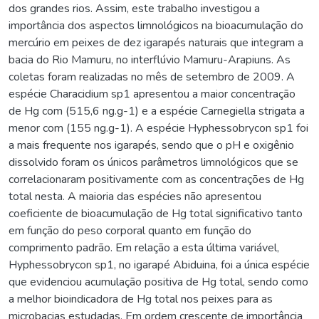
dos grandes rios. Assim, este trabalho investigou a
importância dos aspectos limnológicos na bioacumulação do
mercúrio em peixes de dez igarapés naturais que integram a
bacia do Rio Mamuru, no interflúvio Mamuru-Arapiuns. As
coletas foram realizadas no mês de setembro de 2009. A
espécie Characidium sp1 apresentou a maior concentração
de Hg com (515,6 ng.g-1) e a espécie Carnegiella strigata a
menor com (155 ng.g-1). A espécie Hyphessobrycon sp1 foi
a mais frequente nos igarapés, sendo que o pH e oxigênio
dissolvido foram os únicos parâmetros limnológicos que se
correlacionaram positivamente com as concentrações de Hg
total nesta. A maioria das espécies não apresentou
coeficiente de bioacumulação de Hg total significativo tanto
em função do peso corporal quanto em função do
comprimento padrão. Em relação a esta última variável,
Hyphessobrycon sp1, no igarapé Abiduina, foi a única espécie
que evidenciou acumulação positiva de Hg total, sendo como
a melhor bioindicadora de Hg total nos peixes para as
microbacias estudadas. Em ordem crescente de importância