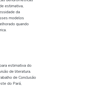
icas dendrométricas
e estimativa,
essidade da
 esses modelos
melhorado quando
ica.
para estimativa do
são de literatura.
Trabalho de Conclusão
este do Pará,
2