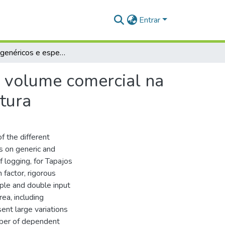
Entrar
Modelos genéricos e específicos para estimativa do volume comercial na Floresta Nacional do Tapajós: uma revisão de literatura
o volume comercial na
atura
of the different
s on generic and
f logging, for Tapajos
 factor, rigorous
ple and double input
ea, including
sent large variations
umber of dependent