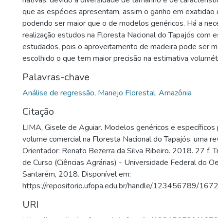
nativas, devido a diversidade de tamanho e de característ
que as espécies apresentam, assim o ganho em exatidão d
podendo ser maior que o de modelos genéricos. Há a nec
realização estudos na Floresta Nacional do Tapajós com
estudados, pois o aproveitamento de madeira pode ser 
escolhido o que tem maior precisão na estimativa volumétr
Palavras-chave
Análise de regressão
,
Manejo Florestal
,
Amazônia
Citação
LIMA, Gisele de Aguiar. Modelos genéricos e específicos 
volume comercial na Floresta Nacional do Tapajós: uma revi
Orientador: Renato Bezerra da Silva Ribeiro. 2018. 27 f. 
de Curso (Ciências Agrárias) - Universidade Federal do O
Santarém, 2018. Disponível em:
https://repositorio.ufopa.edu.br/handle/123456789/167
URI