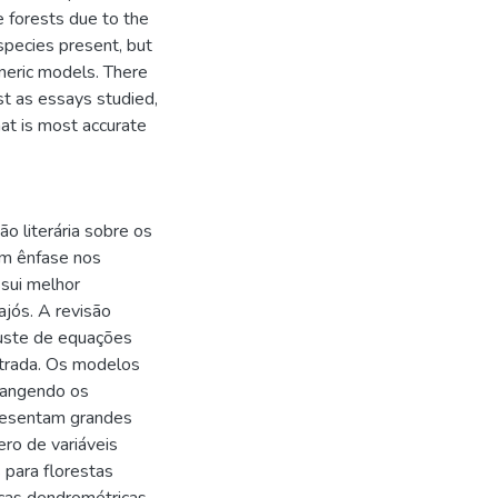
 forests due to the
 species present, but
neric models. There
st as essays studied,
at is most accurate
o literária sobre os
om ênfase nos
ssui melhor
ajós. A revisão
juste de equações
trada. Os modelos
rangendo os
presentam grandes
ero de variáveis
para florestas