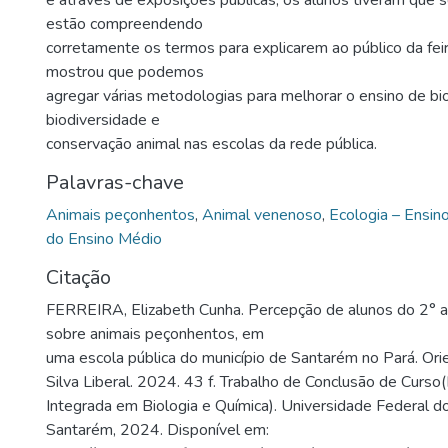
e através de exposições públicas, os alunos tiveram que se
estão compreendendo
corretamente os termos para explicarem ao público da fei
mostrou que podemos
agregar várias metodologias para melhorar o ensino de bi
biodiversidade e
conservação animal nas escolas da rede pública.
Palavras-chave
Animais peçonhentos
,
Animal venenoso
,
Ecologia – Ensin
do Ensino Médio
Citação
FERREIRA, Elizabeth Cunha. Percepção de alunos do 2° 
sobre animais peçonhentos, em
uma escola pública do município de Santarém no Pará. Ori
Silva Liberal. 2024. 43 f. Trabalho de Conclusão de Curso(
Integrada em Biologia e Química). Universidade Federal d
Santarém, 2024. Disponível em: