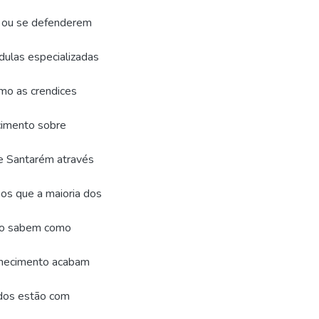
m ou se defenderem
dulas especializadas
omo as crendices
ecimento sobre
de Santarém através
os que a maioria dos
ão sabem como
nhecimento acabam
ados estão com