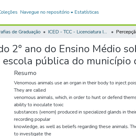
Coleções
Navegue no repositório
Estatísticas
afias de Graduação
ICED - TCC - Licenciatura Integrada - Biologia e Química
do 2° ano do Ensino Médio so
escola pública do município
Resumo
Venomous animals use an organ in their body to inject poiso
They are called
venomous animals, which, in order to hunt or defend them
ability to inoculate toxic
substances (venom) produced in specialized glands in their
recording popular
knowledge, as well as beliefs regarding these animals. T
to investigate the