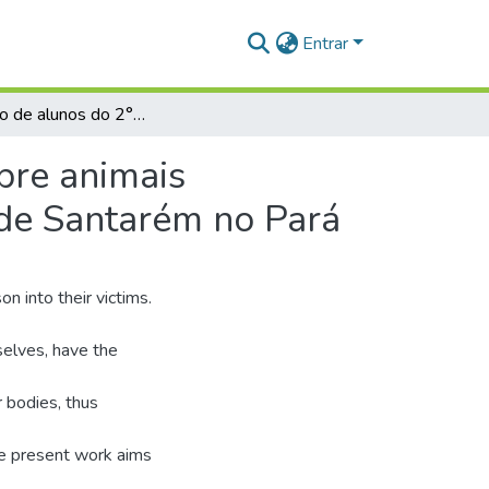
Entrar
Percepção de alunos do 2° ano do Ensino Médio sobre animais peçonhentos, em uma escola pública do município de Santarém no Pará
bre animais
 de Santarém no Pará
n into their victims.
selves, have the
 bodies, thus
he present work aims