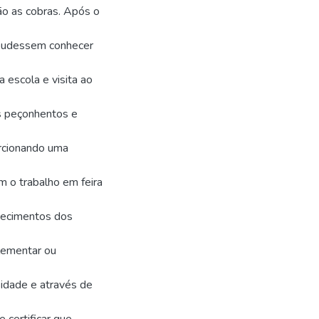
ão as cobras. Após o
 pudessem conhecer
a escola e visita ao
is peçonhentos e
orcionando uma
m o trabalho em feira
nhecimentos dos
plementar ou
sidade e através de