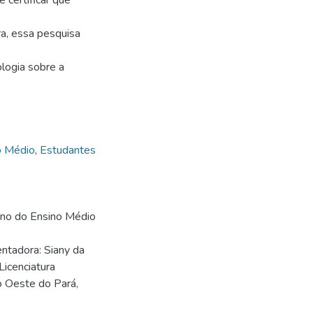
 certificar que
ra, essa pesquisa
ologia sobre a
o Médio
,
Estudantes
ano do Ensino Médio
entadora: Siany da
Licenciatura
o Oeste do Pará,